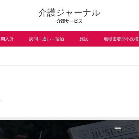
介護ジャーナル
介護サービス
短期入所
訪問＋通い＋宿泊
施設
地域密着型小規模
版