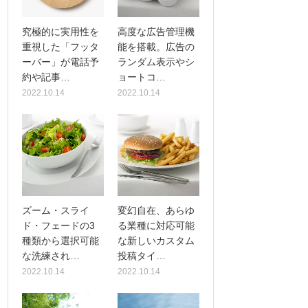
究極的に実用性を
高度な広告管理機
重視した「フッタ
能を搭載。広告の
ーバー」が電話予
ランダム表示やシ
約や記事…
ョートコ…
2022.10.14
2022.10.14
ズーム・スライ
変幻自在、あらゆ
ド・フェードの3
る業種に対応可能
種類から選択可能
な新しいカスタム
な洗練され…
投稿タイ…
2022.10.14
2022.10.14