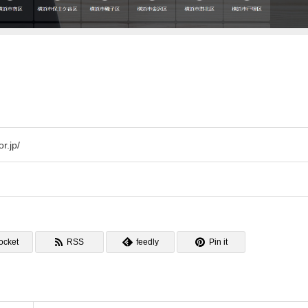
r.jp/
ocket
RSS
feedly
Pin it