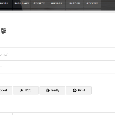
県版
r.jp/
ー
ocket
RSS
feedly
Pin it