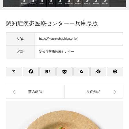
福祉用具
認知症疾患医療センターー兵庫県版
住宅改修
URL
https://koureishashien.or.jp/
相談
相談
認知症疾患医療センター
前の商品
次の商品