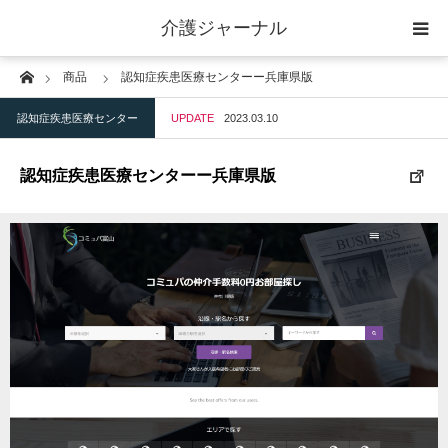
介護ジャーナル
Home
商品
認知症疾患医療センターー兵庫県版
ケアプラン作成
認知症疾患医療センター
UPDATE
2023.03.10
訪問
認知症疾患医療センターー兵庫県版
通所
短期入所
訪問＋通い＋宿泊
施設
地域密着型小規模施設