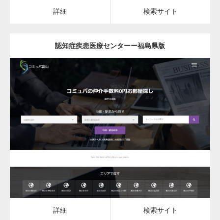
カスタム投稿タイプ実…
詳細
検索サイト
認知症疾患医療センターー福島県版
一般社団法人高齢者支援協会がコミュパ.com
のホームページを…
更新日：
2023.03.10
通常投稿
認知症疾患医療センター
詳細
検索サイト
Hello world!
詳細
検索サイト