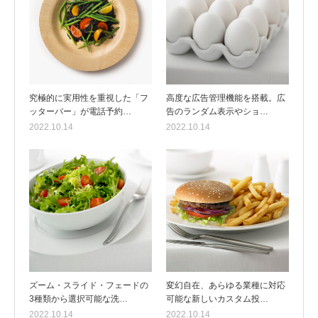
究極的に実用性を重視した「フ
高度な広告管理機能を搭載。広
ッターバー」が電話予約…
告のランダム表示やショ…
2022.10.14
2022.10.14
ズーム・スライド・フェードの
変幻自在、あらゆる業種に対応
3種類から選択可能な洗…
可能な新しいカスタム投…
2022.10.14
2022.10.14