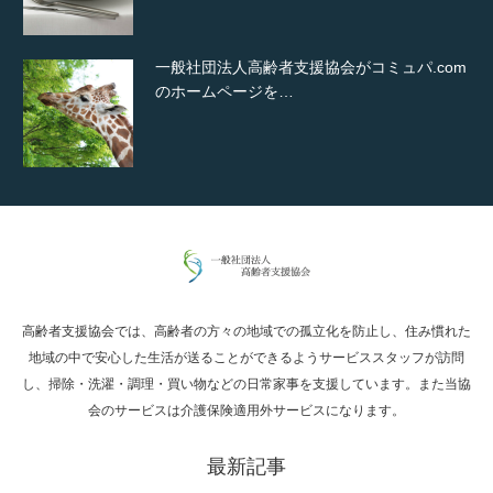
一般社団法人高齢者支援協会がコミュパ.com
のホームページを…
通常投稿
高齢者支援協会では、高齢者の方々の地域での孤立化を防止し、住み慣れた
Hello world!
地域の中で安心した生活が送ることができるようサービススタッフが訪問
し、掃除・洗濯・調理・買い物などの日常家事を支援しています。また当協
会のサービスは介護保険適用外サービスになります。
最新記事
究極的に実用性を重視した「フッターバー」