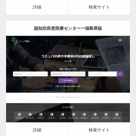
カスタム投稿タイプ実…
詳細
検索サイト
認知症疾患医療センターー福島県版
一般社団法人高齢者支援協会がコミュパ.com
のホームページを…
更新日：
2023.03.10
通常投稿
認知症疾患医療センター
詳細
検索サイト
Hello world!
詳細
検索サイト