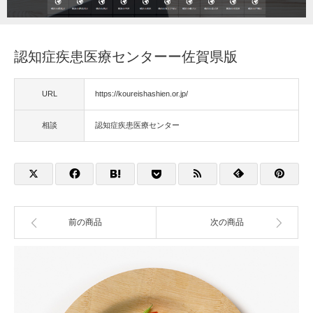
福祉用具
認知症疾患医療センターー佐賀県版
住宅改修
URL
https://koureishashien.or.jp/
相談
相談
認知症疾患医療センター
前の商品
次の商品