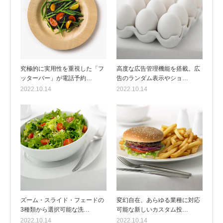
究極的に実用性を重視した「フ
高度な広告管理機能を搭載。広
ッターバー」が電話予約…
告のランダム表示やショ…
2022.10.14
2022.10.14
ズーム・スライド・フェードの
変幻自在、あらゆる業種に対応
3種類から選択可能な洗…
可能な新しいカスタム投…
2022.10.14
2022.10.14