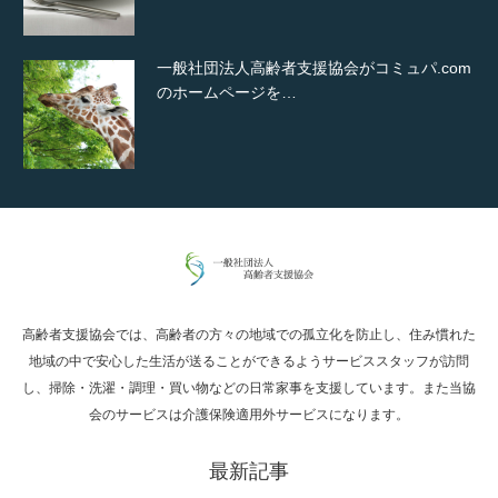
一般社団法人高齢者支援協会がコミュパ.com
のホームページを…
通常投稿
高齢者支援協会では、高齢者の方々の地域での孤立化を防止し、住み慣れた
Hello world!
地域の中で安心した生活が送ることができるようサービススタッフが訪問
し、掃除・洗濯・調理・買い物などの日常家事を支援しています。また当協
会のサービスは介護保険適用外サービスになります。
最新記事
究極的に実用性を重視した「フッターバー」