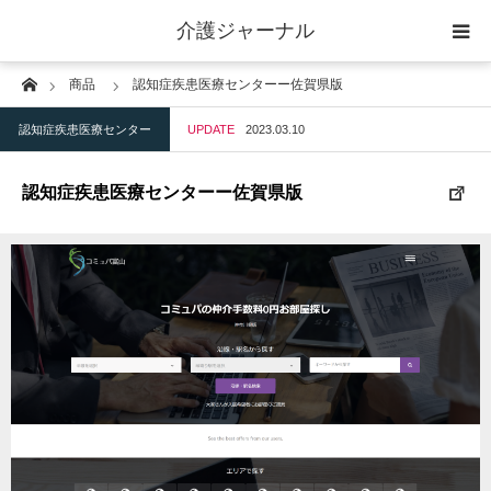
介護ジャーナル
Home
商品
認知症疾患医療センターー佐賀県版
ケアプラン作成
認知症疾患医療センター
UPDATE
2023.03.10
訪問
認知症疾患医療センターー佐賀県版
通所
短期入所
訪問＋通い＋宿泊
施設
地域密着型小規模施設