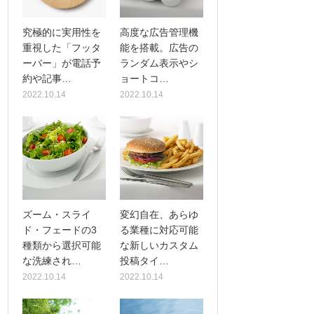
究極的に実用性を
高度な広告管理機
重視した「フッタ
能を搭載。広告の
ーバー」が電話予
ランダム表示やシ
約や記事…
ョートコ…
2022.10.14
2022.10.14
ズーム・スライ
変幻自在、あらゆ
ド・フェードの3
る業種に対応可能
種類から選択可能
な新しいカスタム
な洗練され…
投稿タイ…
2022.10.14
2022.10.14