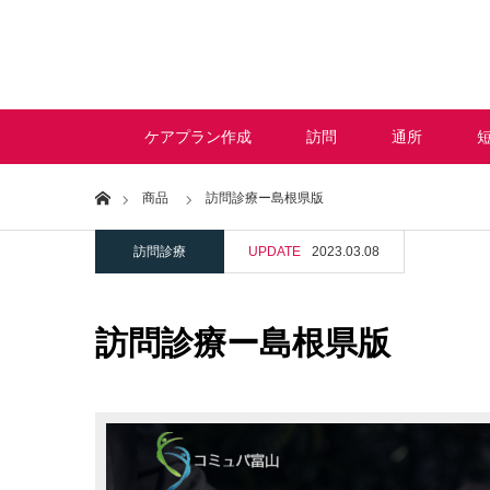
ケアプラン作成
訪問
通所
Home
商品
訪問診療ー島根県版
訪問診療
UPDATE
2023.03.08
訪問診療ー島根県版