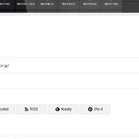
r.jp/
ocket
RSS
feedly
Pin it