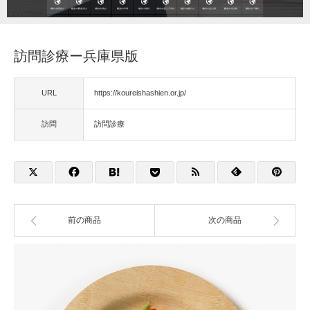
福祉用具
訪問診療ー兵庫県版
住宅改修
URL
https://koureishashien.or.jp/
相談
訪問
訪問診療
前の商品
次の商品