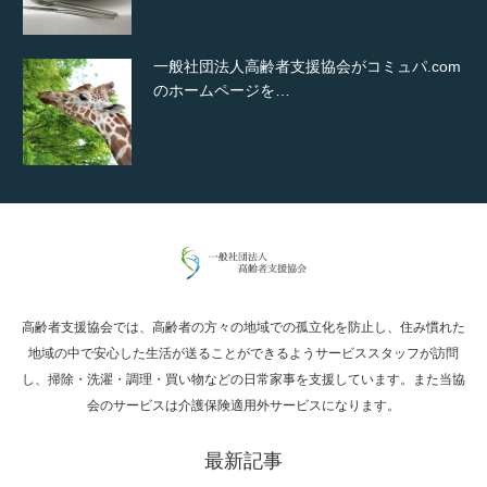
一般社団法人高齢者支援協会がコミュパ.com
のホームページを…
通常投稿
高齢者支援協会では、高齢者の方々の地域での孤立化を防止し、住み慣れた
Hello world!
地域の中で安心した生活が送ることができるようサービススタッフが訪問
し、掃除・洗濯・調理・買い物などの日常家事を支援しています。また当協
会のサービスは介護保険適用外サービスになります。
最新記事
究極的に実用性を重視した「フッターバー」