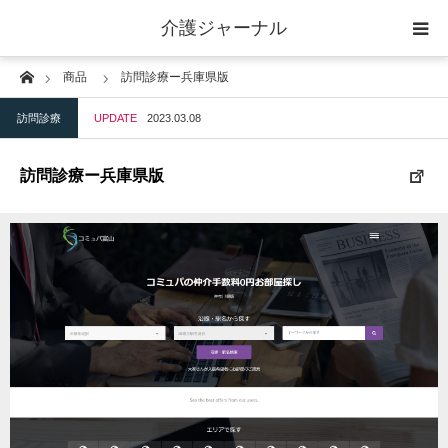
介護ジャーナル
Home
商品
訪問診療ー兵庫県版
ケアプラン作成
訪問診療
UPDATE
2023.03.08
訪問
訪問診療ー兵庫県版
通所
短期入所
訪問＋通い＋宿泊
施設
地域密着型小規模施設