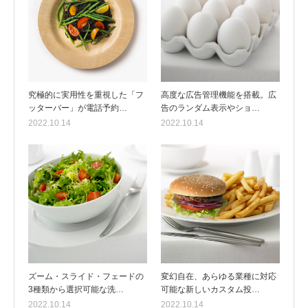
究極的に実用性を重視した「フ
高度な広告管理機能を搭載。広
ッターバー」が電話予約…
告のランダム表示やショ…
2022.10.14
2022.10.14
ズーム・スライド・フェードの
変幻自在、あらゆる業種に対応
3種類から選択可能な洗…
可能な新しいカスタム投…
2022.10.14
2022.10.14