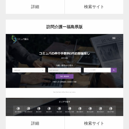
カスタム投稿タイプ実…
詳細
検索サイト
訪問介護ー福島県版
一般社団法人高齢者支援協会がコミュパ.com
のホームページを…
更新日：
2023.03.08
通常投稿
訪問介護
詳細
検索サイト
Hello world!
詳細
検索サイト