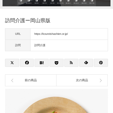
福祉用具
訪問介護ー岡山県版
住宅改修
URL
https://koureishashien.or.jp/
相談
訪問
訪問介護
前の商品
次の商品