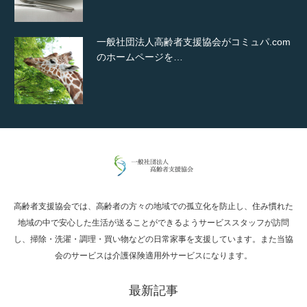
一般社団法人高齢者支援協会がコミュパ.com
のホームページを…
通常投稿
高齢者支援協会では、高齢者の方々の地域での孤立化を防止し、住み慣れた
Hello world!
地域の中で安心した生活が送ることができるようサービススタッフが訪問
し、掃除・洗濯・調理・買い物などの日常家事を支援しています。また当協
会のサービスは介護保険適用外サービスになります。
最新記事
究極的に実用性を重視した「フッターバー」