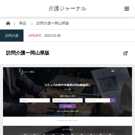
介護ジャーナル
Home
商品
訪問介護ー岡山県版
ケアプラン作成
訪問介護
UPDATE
2023.03.08
訪問
訪問介護ー岡山県版
通所
短期入所
訪問＋通い＋宿泊
施設
地域密着型小規模施設