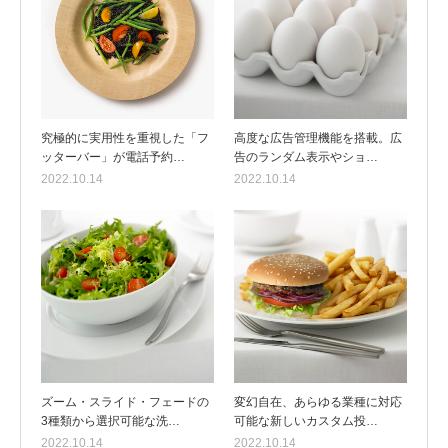
究極的に実用性を重視した「フ
高度な広告管理機能を搭載。広
ッターバー」が電話予約…
告のランダム表示やショ…
2022.10.14
2022.10.14
ズーム・スライド・フェードの
変幻自在、あらゆる業種に対応
3種類から選択可能な洗…
可能な新しいカスタム投…
2022.10.14
2022.10.14