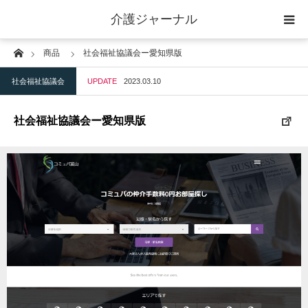
介護ジャーナル
Home
商品
社会福祉協議会ー愛知県版
ケアプラン作成
社会福祉協議会
UPDATE
2023.03.10
訪問
社会福祉協議会ー愛知県版
通所
短期入所
訪問＋通い＋宿泊
施設
地域密着型小規模施設