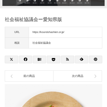
福祉用具
社会福祉協議会ー愛知県版
住宅改修
URL
https://koureishashien.or.jp/
相談
相談
社会福祉協議会
前の商品
次の商品