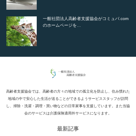
一般社団法人高齢者支援協会がコミュパ.com
のホームページを…
通常投稿
高齢者支援協会では、高齢者の方々の地域での孤立化を防止し、住み慣れた
Hello world!
地域の中で安心した生活が送ることができるようサービススタッフが訪問
し、掃除・洗濯・調理・買い物などの日常家事を支援しています。また当協
会のサービスは介護保険適用外サービスになります。
最新記事
究極的に実用性を重視した「フッターバー」