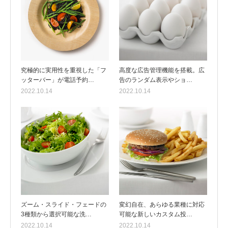
究極的に実用性を重視した「フ
高度な広告管理機能を搭載。広
ッターバー」が電話予約…
告のランダム表示やショ…
2022.10.14
2022.10.14
ズーム・スライド・フェードの
変幻自在、あらゆる業種に対応
3種類から選択可能な洗…
可能な新しいカスタム投…
2022.10.14
2022.10.14