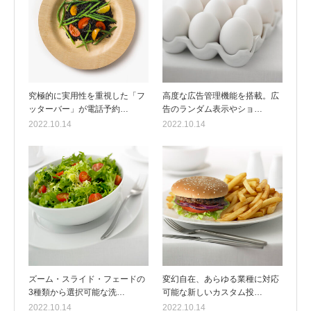
究極的に実用性を重視した「フ
高度な広告管理機能を搭載。広
ッターバー」が電話予約…
告のランダム表示やショ…
2022.10.14
2022.10.14
ズーム・スライド・フェードの
変幻自在、あらゆる業種に対応
3種類から選択可能な洗…
可能な新しいカスタム投…
2022.10.14
2022.10.14