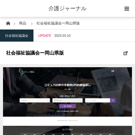
介護ジャーナル
Home
商品
社会福祉協議会ー岡山県版
ケアプラン作成
社会福祉協議会
UPDATE
2023.03.10
訪問
社会福祉協議会ー岡山県版
通所
短期入所
訪問＋通い＋宿泊
施設
地域密着型小規模施設