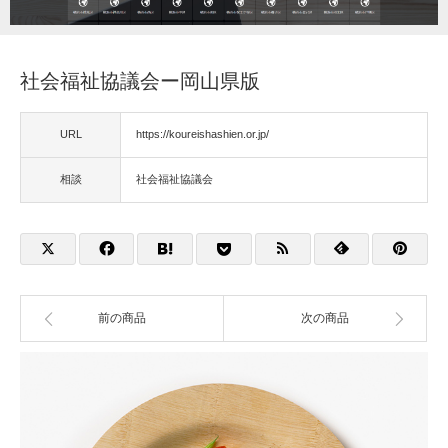
福祉用具
社会福祉協議会ー岡山県版
住宅改修
URL
https://koureishashien.or.jp/
相談
相談
社会福祉協議会
前の商品
次の商品