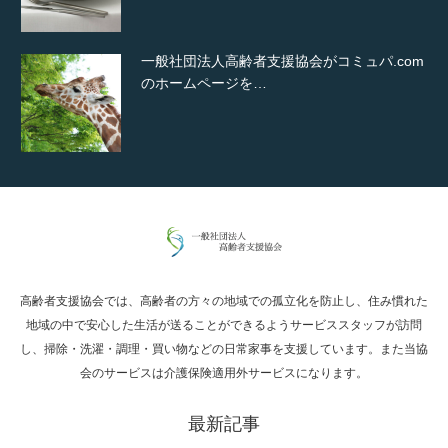
一般社団法人高齢者支援協会がコミュパ.com
のホームページを…
通常投稿
高齢者支援協会では、高齢者の方々の地域での孤立化を防止し、住み慣れた
Hello world!
地域の中で安心した生活が送ることができるようサービススタッフが訪問
し、掃除・洗濯・調理・買い物などの日常家事を支援しています。また当協
会のサービスは介護保険適用外サービスになります。
最新記事
究極的に実用性を重視した「フッターバー」