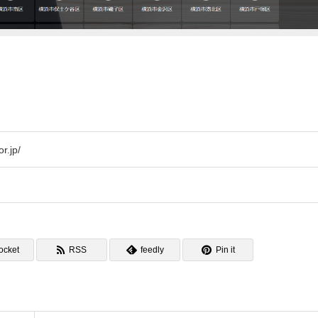
r.jp/
ocket
RSS
feedly
Pin it