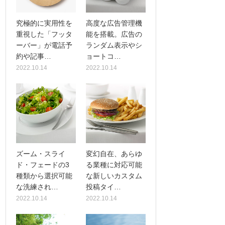
究極的に実用性を
高度な広告管理機
重視した「フッタ
能を搭載。広告の
ーバー」が電話予
ランダム表示やシ
約や記事…
ョートコ…
2022.10.14
2022.10.14
ズーム・スライ
変幻自在、あらゆ
ド・フェードの3
る業種に対応可能
種類から選択可能
な新しいカスタム
な洗練され…
投稿タイ…
2022.10.14
2022.10.14