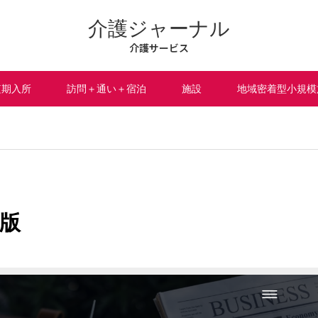
介護ジャーナル
介護サービス
短期入所
訪問＋通い＋宿泊
施設
地域密着型小規模
版