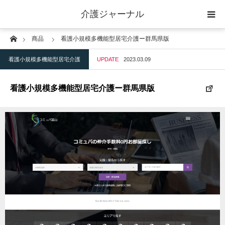
介護ジャーナル
Home
商品
看護小規模多機能型居宅介護ー群馬県版
ケアプラン作成
看護小規模多機能型居宅介護
UPDATE
2023.03.09
訪問
看護小規模多機能型居宅介護ー群馬県版
通所
短期入所
訪問＋通い＋宿泊
施設
地域密着型小規模施設