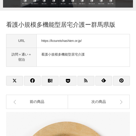
福祉用具
看護小規模多機能型居宅介護ー群馬県版
住宅改修
URL
https://koureishashien.or.jp/
相談
訪問＋通い＋
看護小規模多機能型居宅介護
宿泊
前の商品
次の商品