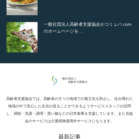
一般社団法人高齢者支援協会がコミュパ.com
のホームページを…
通常投稿
高齢者支援協会では、高齢者の方々の地域での孤立化を防止し、住み慣れた
Hello world!
地域の中で安心した生活が送ることができるようサービススタッフが訪問
し、掃除・洗濯・調理・買い物などの日常家事を支援しています。また当協
会のサービスは介護保険適用外サービスになります。
最新記事
究極的に実用性を重視した「フッターバー」