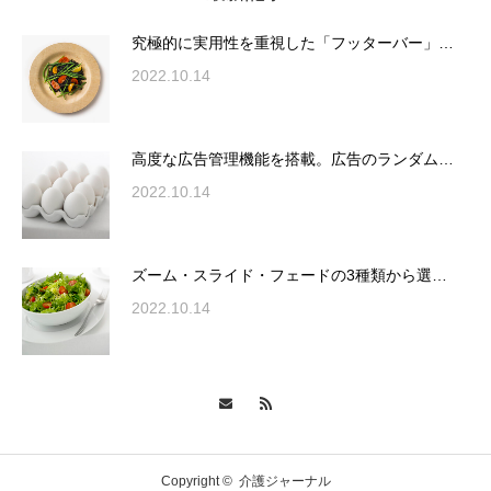
が電話予約や記事の拡…
究極的に実用性を重視した「フッターバー」…
2022.10.14
高度な広告管理機能を搭載。広告のランダム
表示やショートコード…
高度な広告管理機能を搭載。広告のランダム…
2022.10.14
ズーム・スライド・フェードの3種類から選
ズーム・スライド・フェードの3種類から選…
択可能な洗練されたホ…
2022.10.14
変幻自在、あらゆる業種に対応可能な新しい
カスタム投稿タイプ実…
Copyright ©
介護ジャーナル