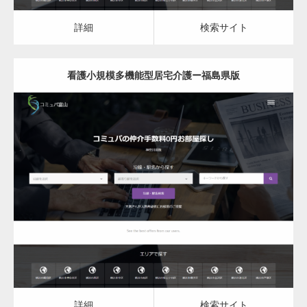
カスタム投稿タイプ実…
詳細
検索サイト
看護小規模多機能型居宅介護ー福島県版
一般社団法人高齢者支援協会がコミュパ.com
のホームページを…
更新日：
2023.03.09
通常投稿
看護小規模多機能型居宅介護
詳細
検索サイト
Hello world!
詳細
検索サイト