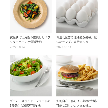
究極的に実用性を重視した「フ
高度な広告管理機能を搭載。広
ッターバー」が電話予約…
告のランダム表示やショ…
2022.10.14
2022.10.14
ズーム・スライド・フェードの
変幻自在、あらゆる業種に対応
3種類から選択可能な洗…
可能な新しいカスタム投…