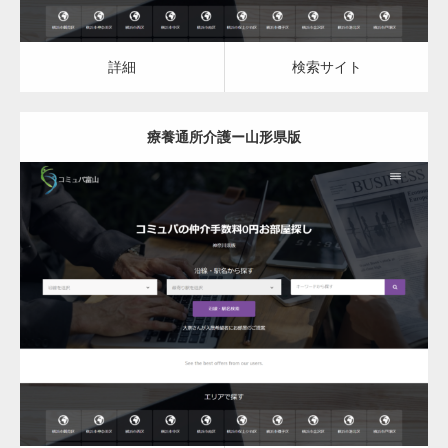
詳細
検索サイト
療養通所介護ー山形県版
更新日：
2023.03.09
療養通所介護
詳細
検索サイト
変幻自在、あらゆる業種に対応可能な新しい