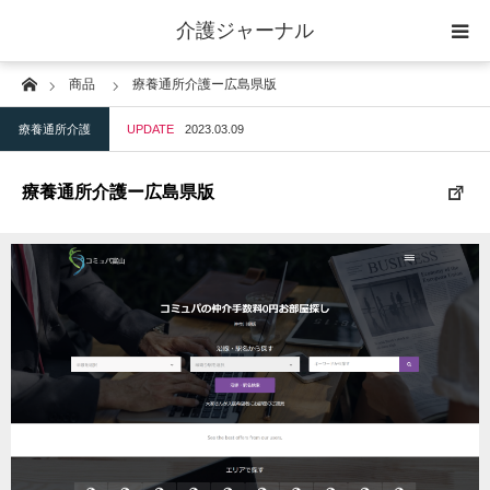
介護ジャーナル
Home
商品
療養通所介護ー広島県版
ケアプラン作成
療養通所介護
UPDATE
2023.03.09
訪問
療養通所介護ー広島県版
通所
短期入所
訪問＋通い＋宿泊
施設
地域密着型小規模施設