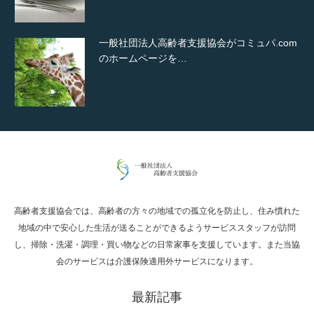
一般社団法人高齢者支援協会がコミュパ.com
のホームページを…
通常投稿
高齢者支援協会では、高齢者の方々の地域での孤立化を防止し、住み慣れた
Hello world!
地域の中で安心した生活が送ることができるようサービススタッフが訪問
し、掃除・洗濯・調理・買い物などの日常家事を支援しています。また当協
会のサービスは介護保険適用外サービスになります。
最新記事
究極的に実用性を重視した「フッターバー」