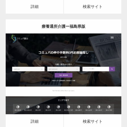
カスタム投稿タイプ実…
詳細
検索サイト
療養通所介護ー福島県版
一般社団法人高齢者支援協会がコミュパ.com
のホームページを…
更新日：
2023.03.09
通常投稿
療養通所介護
詳細
検索サイト
Hello world!
詳細
検索サイト