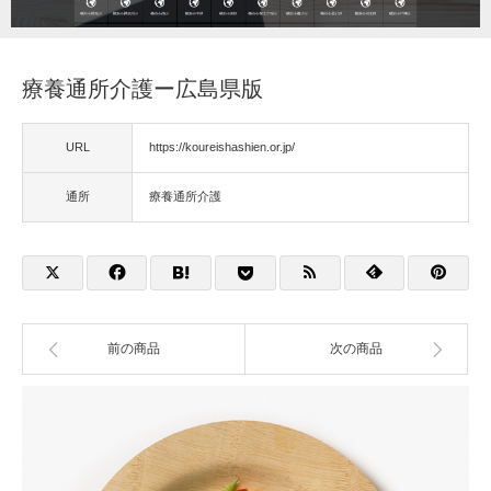
福祉用具
療養通所介護ー広島県版
住宅改修
URL
https://koureishashien.or.jp/
相談
通所
療養通所介護
前の商品
次の商品