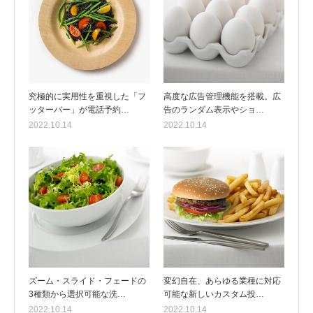
究極的に実用性を重視した「フ
高度な広告管理機能を搭載。広
ッターバー」が電話予約…
告のランダム表示やショ…
2022.10.14
2022.10.14
ズーム・スライド・フェードの
変幻自在、あらゆる業種に対応
3種類から選択可能な洗…
可能な新しいカスタム投…
2022.10.14
2022.10.14