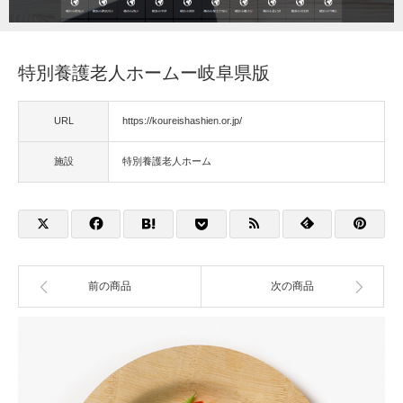
福祉用具
特別養護老人ホームー岐阜県版
住宅改修
URL
https://koureishashien.or.jp/
相談
施設
特別養護老人ホーム
前の商品
次の商品