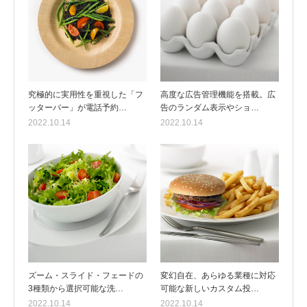
究極的に実用性を重視した「フ
高度な広告管理機能を搭載。広
ッターバー」が電話予約…
告のランダム表示やショ…
2022.10.14
2022.10.14
ズーム・スライド・フェードの
変幻自在、あらゆる業種に対応
3種類から選択可能な洗…
可能な新しいカスタム投…
2022.10.14
2022.10.14