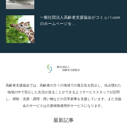
一般社団法人高齢者支援協会がコミュパ.com
のホームページを…
通常投稿
高齢者支援協会では、高齢者の方々の地域での孤立化を防止し、住み慣れた
Hello world!
地域の中で安心した生活が送ることができるようサービススタッフが訪問
し、掃除・洗濯・調理・買い物などの日常家事を支援しています。また当協
会のサービスは介護保険適用外サービスになります。
最新記事
究極的に実用性を重視した「フッターバー」