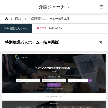
介護ジャーナル
Home
商品
特別養護老人ホームー岐阜県版
ケアプラン作成
特別養護老人ホーム
UPDATE
2023.03.09
訪問
特別養護老人ホームー岐阜県版
通所
短期入所
訪問＋通い＋宿泊
施設
地域密着型小規模施設