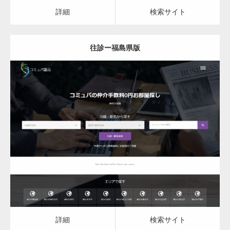
カスタム投稿タイプ実…
詳細
検索サイト
往診ー福島県版
一般社団法人高齢者支援協会がコミュパ.com
のホームページを…
更新日：
2023.03.08
通常投稿
往診
詳細
検索サイト
Hello world!
詳細
検索サイト