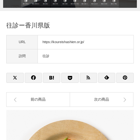
福祉用具
往診ー香川県版
住宅改修
URL
https://koureishashien.or.jp/
相談
訪問
往診
前の商品
次の商品