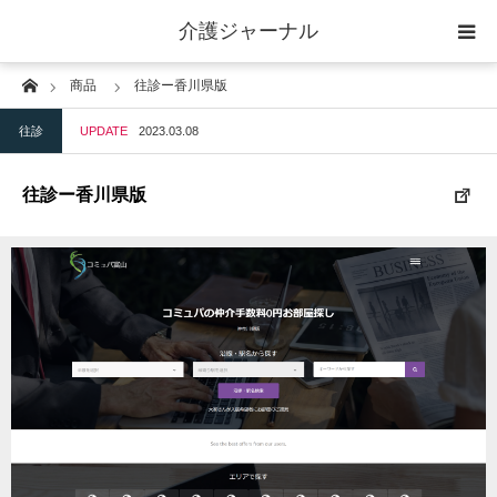
介護ジャーナル
Home
商品
往診ー香川県版
ケアプラン作成
往診
UPDATE
2023.03.08
訪問
往診ー香川県版
通所
短期入所
訪問＋通い＋宿泊
施設
地域密着型小規模施設