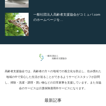
一般社団法人高齢者支援協会がコミュパ.com
のホームページを…
通常投稿
高齢者支援協会では、高齢者の方々の地域での孤立化を防止し、住み慣れた
Hello world!
地域の中で安心した生活が送ることができるようサービススタッフが訪問
し、掃除・洗濯・調理・買い物などの日常家事を支援しています。また当協
会のサービスは介護保険適用外サービスになります。
最新記事
究極的に実用性を重視した「フッターバー」