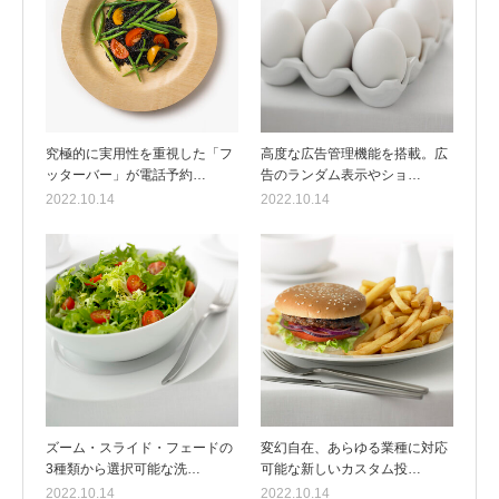
究極的に実用性を重視した「フ
高度な広告管理機能を搭載。広
ッターバー」が電話予約…
告のランダム表示やショ…
2022.10.14
2022.10.14
ズーム・スライド・フェードの
変幻自在、あらゆる業種に対応
3種類から選択可能な洗…
可能な新しいカスタム投…
2022.10.14
2022.10.14