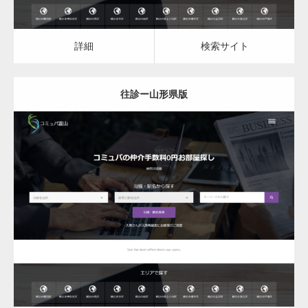
詳細
検索サイト
往診ー山形県版
更新日：
2023.03.08
往診
詳細
検索サイト
変幻自在、あらゆる業種に対応可能な新しい