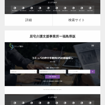
変幻自在、あらゆる業種に対応可能な新しい
カスタム投稿タイプ実…
詳細
検索サイト
居宅介護支援事業所ー福島県版
一般社団法人高齢者支援協会がコミュパ.com
のホームページを…
更新日：
2023.07.18
通常投稿
居宅介護支援事業所
居宅介護支援事業所
詳細
検索サイト
Hello world!