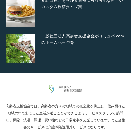
変幻自在、あらゆる業種に対応可能な新しい
カスタム投稿タイプ実…
一般社団法人高齢者支援協会がコミュパ.com
のホームページを…
通常投稿
高齢者支援協会では、高齢者の方々の地域での孤立化を防止し、住み慣れた
Hello world!
地域の中で安心した生活が送ることができるようサービススタッフが訪問
し、掃除・洗濯・調理・買い物などの日常家事を支援しています。また当協
会のサービスは介護保険適用外サービスになります。