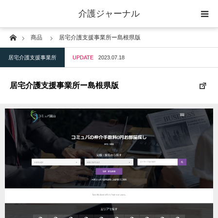
介護ジャーナル
Home
商品
居宅介護支援事業所ー島根県版
ケアプラン作成
居宅介護支援事業所
UPDATE
2023.07.18
訪問
居宅介護支援事業所ー島根県版
通所
短期入所
訪問＋通い＋宿泊
施設
地域密着型小規模施設