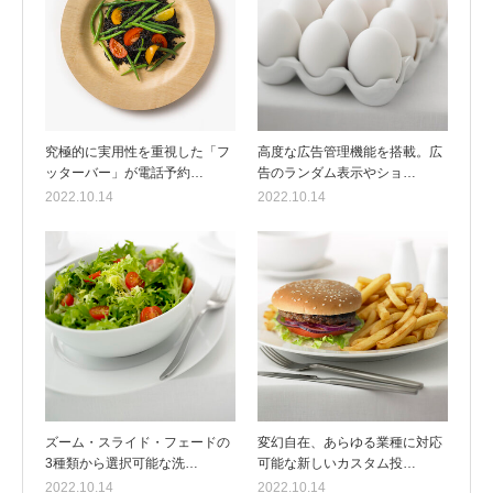
究極的に実用性を重視した「フ
高度な広告管理機能を搭載。広
ッターバー」が電話予約…
告のランダム表示やショ…
2022.10.14
2022.10.14
ズーム・スライド・フェードの
変幻自在、あらゆる業種に対応
3種類から選択可能な洗…
可能な新しいカスタム投…
2022.10.14
2022.10.14