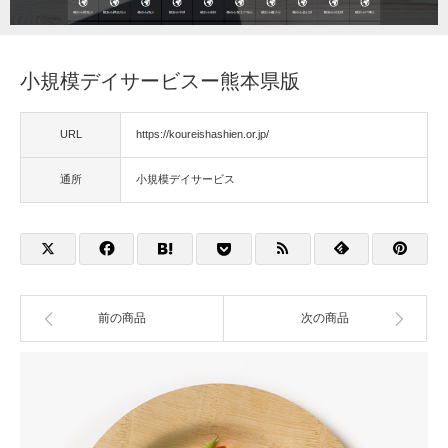
福祉用具
小規模デイサービスー熊本県版
住宅改修
URL
https://koureishashien.or.jp/
相談
通所
小規模デイサービス
前の商品
次の商品