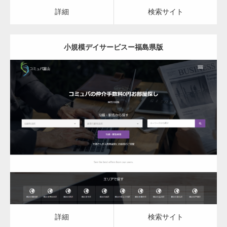
カスタム投稿タイプ実…
詳細
検索サイト
小規模デイサービスー福島県版
一般社団法人高齢者支援協会がコミュパ.com
のホームページを…
更新日：
2023.03.09
通常投稿
小規模デイサービス
詳細
検索サイト
Hello world!
詳細
検索サイト