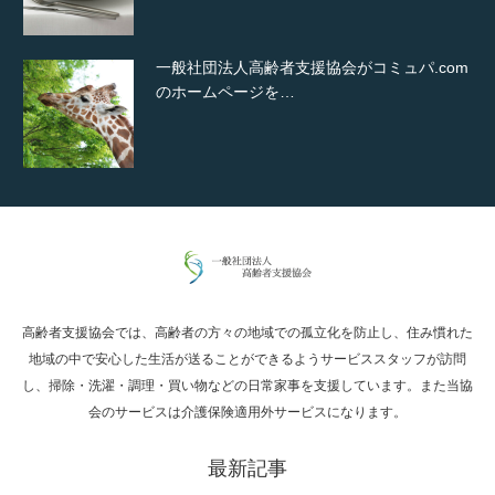
一般社団法人高齢者支援協会がコミュパ.com
のホームページを…
通常投稿
高齢者支援協会では、高齢者の方々の地域での孤立化を防止し、住み慣れた
Hello world!
地域の中で安心した生活が送ることができるようサービススタッフが訪問
し、掃除・洗濯・調理・買い物などの日常家事を支援しています。また当協
会のサービスは介護保険適用外サービスになります。
最新記事
究極的に実用性を重視した「フッターバー」