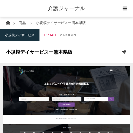
介護ジャーナル
Home
商品
小規模デイサービスー熊本県版
ケアプラン作成
小規模デイサービス
UPDATE
2023.03.09
訪問
小規模デイサービスー熊本県版
通所
短期入所
訪問＋通い＋宿泊
施設
地域密着型小規模施設