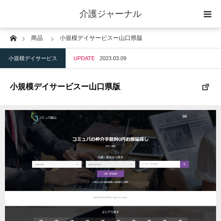
介護ジャーナル
Home
商品
小規模デイサービスー山口県版
ケアプラン作成
小規模デイサービス
UPDATE
2023.03.09
訪問
小規模デイサービスー山口県版
通所
短期入所
訪問＋通い＋宿泊
施設
地域密着型小規模施設