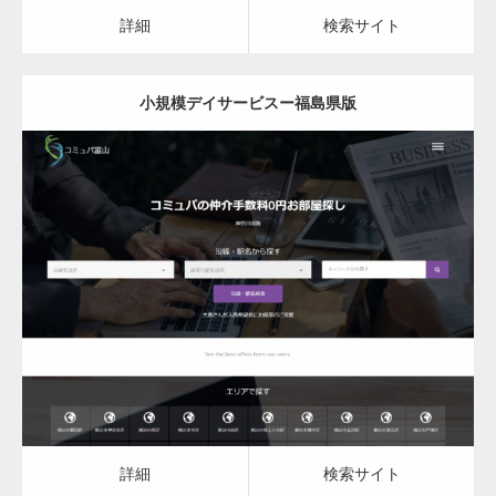
カスタム投稿タイプ実…
詳細
検索サイト
小規模デイサービスー福島県版
一般社団法人高齢者支援協会がコミュパ.com
のホームページを…
更新日：
2023.03.09
通常投稿
小規模デイサービス
詳細
検索サイト
Hello world!
詳細
検索サイト