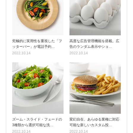
究極的に実用性を重視した「フ
高度な広告管理機能を搭載。広
ッターバー」が電話予約…
告のランダム表示やショ…
2022.10.14
2022.10.14
ズーム・スライド・フェードの
変幻自在、あらゆる業種に対応
3種類から選択可能な洗…
可能な新しいカスタム投…
2022.10.14
2022.10.14