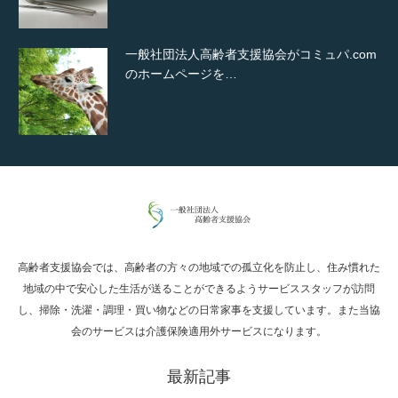
一般社団法人高齢者支援協会がコミュパ.com
のホームページを…
通常投稿
高齢者支援協会では、高齢者の方々の地域での孤立化を防止し、住み慣れた
Hello world!
地域の中で安心した生活が送ることができるようサービススタッフが訪問
し、掃除・洗濯・調理・買い物などの日常家事を支援しています。また当協
会のサービスは介護保険適用外サービスになります。
最新記事
究極的に実用性を重視した「フッターバー」