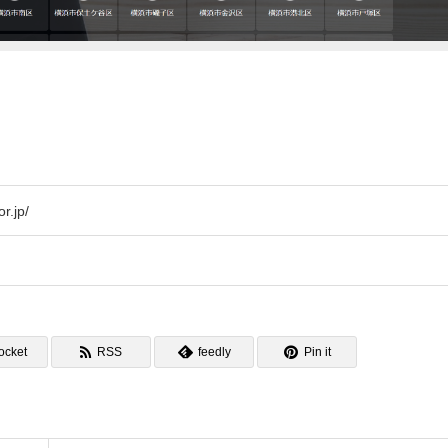
r.jp/
ocket
RSS
feedly
Pin it