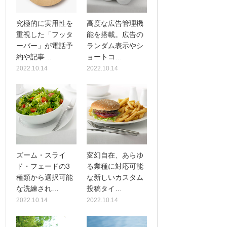
究極的に実用性を
高度な広告管理機
重視した「フッタ
能を搭載。広告の
ーバー」が電話予
ランダム表示やシ
約や記事…
ョートコ…
2022.10.14
2022.10.14
ズーム・スライ
変幻自在、あらゆ
ド・フェードの3
る業種に対応可能
種類から選択可能
な新しいカスタム
な洗練され…
投稿タイ…
2022.10.14
2022.10.14