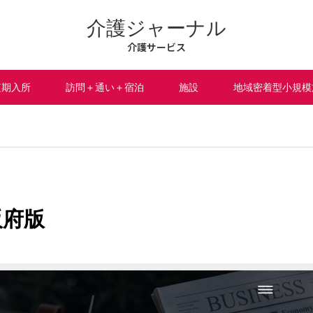
介護ジャーナル
介護サービス
短期入所
訪問＋通い＋宿泊
施設
地域密着型小規模
阪府版