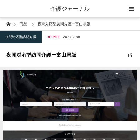
介護ジャーナル
Home
商品
夜間対応型訪問介護ー富山県版
ケアプラン作成
夜間対応型訪問介護
UPDATE
2023.03.08
訪問
夜間対応型訪問介護ー富山県版
通所
短期入所
訪問＋通い＋宿泊
施設
地域密着型小規模施設