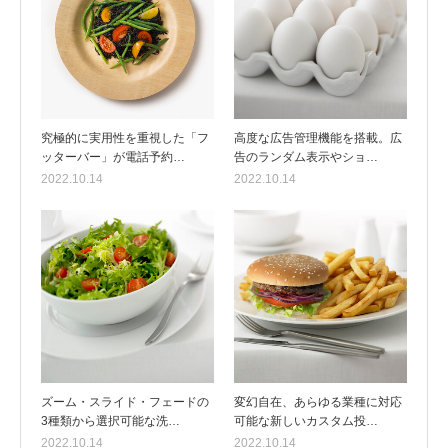
究極的に実用性を重視した「フ
高度な広告管理機能を搭載。広
ッターバー」が電話予約…
告のランダム表示やショ…
2022.10.14
2022.10.14
ズーム・スライド・フェードの
変幻自在、あらゆる業種に対応
3種類から選択可能な洗…
可能な新しいカスタム投…
2022.10.14
2022.10.14