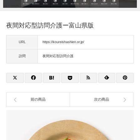
福祉用具
夜間対応型訪問介護ー富山県版
住宅改修
URL
https://koureishashien.or.jp/
相談
訪問
夜間対応型訪問介護
前の商品
次の商品