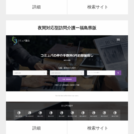
カスタム投稿タイプ実…
詳細
検索サイト
夜間対応型訪問介護ー福島県版
一般社団法人高齢者支援協会がコミュパ.com
のホームページを…
更新日：
2023.03.08
通常投稿
夜間対応型訪問介護
詳細
検索サイト
Hello world!
詳細
検索サイト