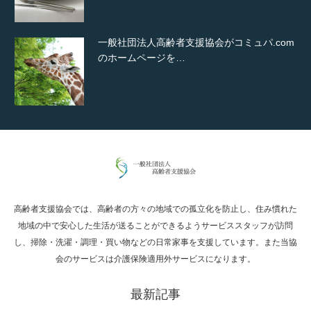
一般社団法人高齢者支援協会がコミュパ.com
のホームページを…
通常投稿
高齢者支援協会では、高齢者の方々の地域での孤立化を防止し、住み慣れた
Hello world!
地域の中で安心した生活が送ることができるようサービススタッフが訪問
し、掃除・洗濯・調理・買い物などの日常家事を支援しています。また当協
会のサービスは介護保険適用外サービスになります。
最新記事
究極的に実用性を重視した「フッターバー」