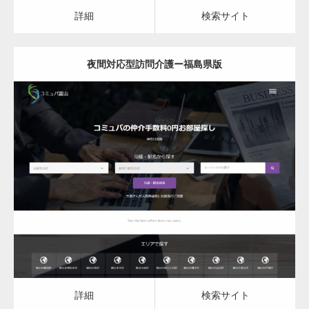
カスタム投稿タイプ実…
詳細
検索サイト
夜間対応型訪問介護ー福島県版
一般社団法人高齢者支援協会がコミュパ.com
のホームページを…
更新日：
2023.03.08
通常投稿
夜間対応型訪問介護
詳細
検索サイト
Hello world!
詳細
検索サイト