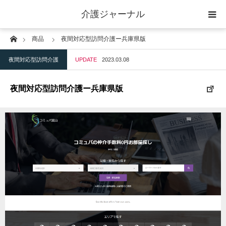
介護ジャーナル
Home
商品
夜間対応型訪問介護ー兵庫県版
ケアプラン作成
夜間対応型訪問介護
UPDATE
2023.03.08
訪問
夜間対応型訪問介護ー兵庫県版
通所
短期入所
訪問＋通い＋宿泊
施設
地域密着型小規模施設