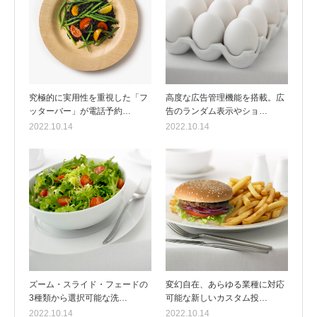
究極的に実用性を重視した「フ
高度な広告管理機能を搭載。広
ッターバー」が電話予約…
告のランダム表示やショ…
2022.10.14
2022.10.14
ズーム・スライド・フェードの
変幻自在、あらゆる業種に対応
3種類から選択可能な洗…
可能な新しいカスタム投…
2022.10.14
2022.10.14