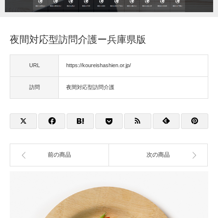
福祉用具
夜間対応型訪問介護ー兵庫県版
住宅改修
URL
https://koureishashien.or.jp/
相談
訪問
夜間対応型訪問介護
前の商品
次の商品