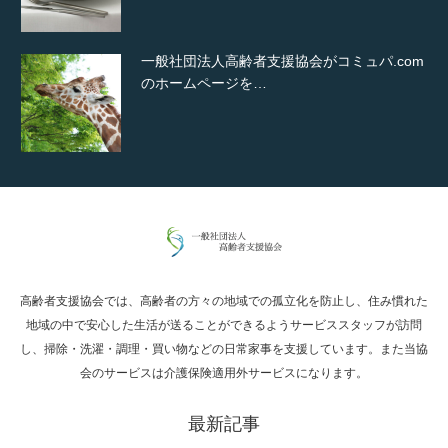
一般社団法人高齢者支援協会がコミュパ.com
のホームページを…
通常投稿
高齢者支援協会では、高齢者の方々の地域での孤立化を防止し、住み慣れた
Hello world!
地域の中で安心した生活が送ることができるようサービススタッフが訪問
し、掃除・洗濯・調理・買い物などの日常家事を支援しています。また当協
会のサービスは介護保険適用外サービスになります。
最新記事
究極的に実用性を重視した「フッターバー」