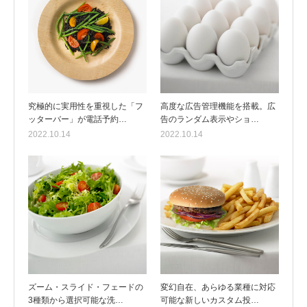
究極的に実用性を重視した「フ
高度な広告管理機能を搭載。広
ッターバー」が電話予約…
告のランダム表示やショ…
2022.10.14
2022.10.14
ズーム・スライド・フェードの
変幻自在、あらゆる業種に対応
3種類から選択可能な洗…
可能な新しいカスタム投…