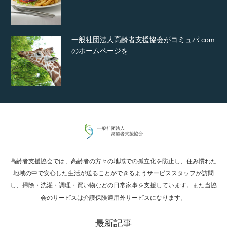
一般社団法人高齢者支援協会がコミュパ.com
のホームページを…
通常投稿
高齢者支援協会では、高齢者の方々の地域での孤立化を防止し、住み慣れた
Hello world!
地域の中で安心した生活が送ることができるようサービススタッフが訪問
し、掃除・洗濯・調理・買い物などの日常家事を支援しています。また当協
会のサービスは介護保険適用外サービスになります。
最新記事
究極的に実用性を重視した「フッターバー」