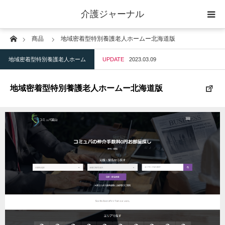
介護ジャーナル
Home
商品
地域密着型特別養護老人ホームー北海道版
ケアプラン作成
地域密着型特別養護老人ホーム
UPDATE
2023.03.09
訪問
地域密着型特別養護老人ホームー北海道版
通所
短期入所
訪問＋通い＋宿泊
施設
地域密着型小規模施設