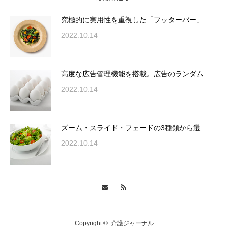
が電話予約や記事の拡…
究極的に実用性を重視した「フッターバー」…
2022.10.14
高度な広告管理機能を搭載。広告のランダム
表示やショートコード…
高度な広告管理機能を搭載。広告のランダム…
2022.10.14
ズーム・スライド・フェードの3種類から選
ズーム・スライド・フェードの3種類から選…
択可能な洗練されたホ…
2022.10.14
変幻自在、あらゆる業種に対応可能な新しい
カスタム投稿タイプ実…
Copyright ©
介護ジャーナル