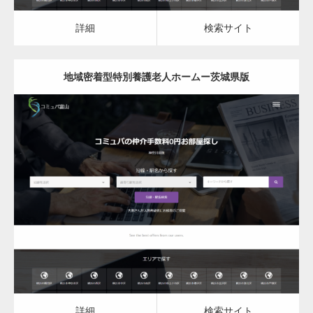
カスタム投稿タイプ実…
詳細
検索サイト
地域密着型特別養護老人ホームー茨城県版
一般社団法人高齢者支援協会がコミュパ.com
のホームページを…
更新日：
2023.03.09
通常投稿
地域密着型特別養護老人ホーム
詳細
検索サイト
Hello world!
詳細
検索サイト