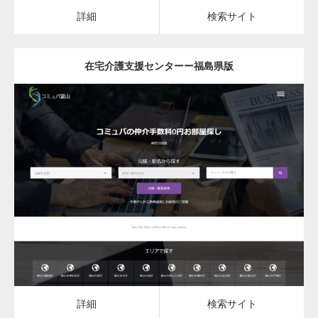
のホームページを…
詳細
検索サイト
在宅介護支援センターー福島県版
通常投稿
更新日：
2023.03.10
Hello world!
在宅介護支援センター
詳細
検索サイト
究極的に実用性を重視した「フッターバー」
が電話予約や記事の拡…
詳細
検索サイト