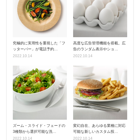
究極的に実用性を重視した「フ
高度な広告管理機能を搭載。広
ッターバー」が電話予約…
告のランダム表示やショ…
2022.10.14
2022.10.14
ズーム・スライド・フェードの
変幻自在、あらゆる業種に対応
3種類から選択可能な洗…
可能な新しいカスタム投…
2022.10.14
2022.10.14