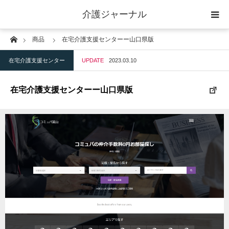
介護ジャーナル
Home
商品
在宅介護支援センターー山口県版
ケアプラン作成
在宅介護支援センター
UPDATE
2023.03.10
訪問
在宅介護支援センターー山口県版
通所
短期入所
訪問＋通い＋宿泊
施設
地域密着型小規模施設