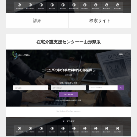
詳細
検索サイト
在宅介護支援センターー山形県版
更新日：
2023.03.10
在宅介護支援センター
変幻自在、あらゆる業種に対応可能な新しい
カスタム投稿タイプ実…
詳細
検索サイト
一般社団法人高齢者支援協会がコミュパ.com