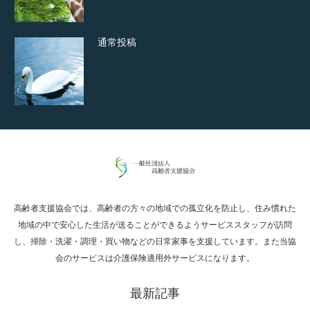
通常投稿
Hello world!
高齢者支援協会では、高齢者の方々の地域での孤立化を防止し、住み慣れた
究極的に実用性を重視した「フッターバー」
地域の中で安心した生活が送ることができるようサービススタッフが訪問
が電話予約や記事の拡…
し、掃除・洗濯・調理・買い物などの日常家事を支援しています。また当協
会のサービスは介護保険適用外サービスになります。
最新記事
高度な広告管理機能を搭載。広告のランダム