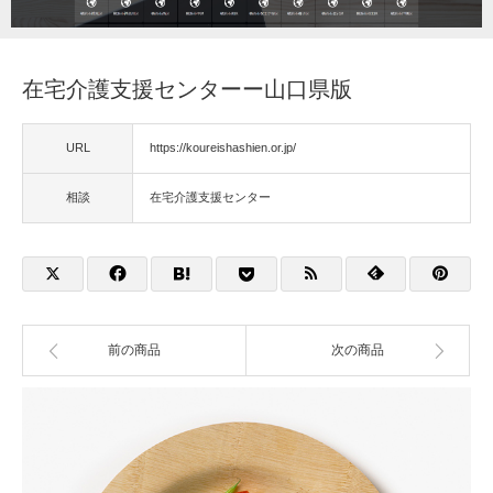
福祉用具
在宅介護支援センターー山口県版
住宅改修
URL
https://koureishashien.or.jp/
相談
相談
在宅介護支援センター
前の商品
次の商品