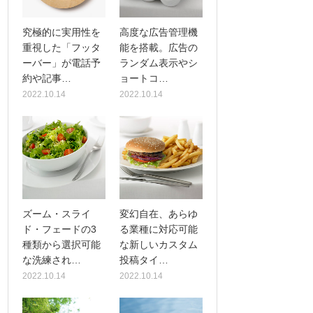
究極的に実用性を
高度な広告管理機
重視した「フッタ
能を搭載。広告の
ーバー」が電話予
ランダム表示やシ
約や記事…
ョートコ…
2022.10.14
2022.10.14
ズーム・スライ
変幻自在、あらゆ
ド・フェードの3
る業種に対応可能
種類から選択可能
な新しいカスタム
な洗練され…
投稿タイ…
2022.10.14
2022.10.14