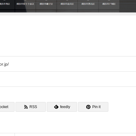
版
r.jp/
ocket
RSS
feedly
Pin it