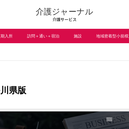
介護ジャーナル
介護サービス
短期入所
訪問＋通い＋宿泊
施設
地域密着型小規模
香川県版