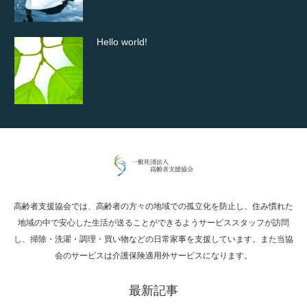
Hello world!
究極的に実用性を重視した「フッターバー」
が電話予約や記事の拡…
高齢者支援協会では、高齢者の方々の地域での孤立化を防止し、住み慣れた
高度な広告管理機能を搭載。広告のランダム
地域の中で安心した生活が送ることができるようサービススタッフが訪問
表示やショートコード…
し、掃除・洗濯・調理・買い物などの日常家事を支援しています。また当協
会のサービスは介護保険適用外サービスになります。
最新記事
ズーム・スライド・フェードの3種類から選