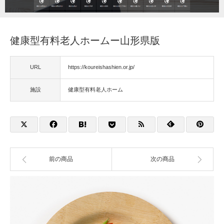
福祉用具
健康型有料老人ホームー山形県版
住宅改修
URL
https://koureishashien.or.jp/
相談
施設
健康型有料老人ホーム
前の商品
次の商品