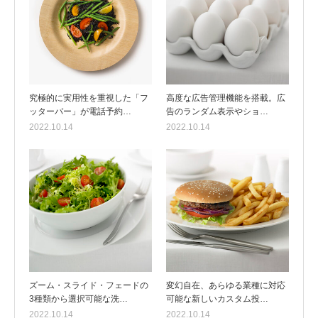
究極的に実用性を重視した「フ
高度な広告管理機能を搭載。広
ッターバー」が電話予約…
告のランダム表示やショ…
2022.10.14
2022.10.14
ズーム・スライド・フェードの
変幻自在、あらゆる業種に対応
3種類から選択可能な洗…
可能な新しいカスタム投…
2022.10.14
2022.10.14