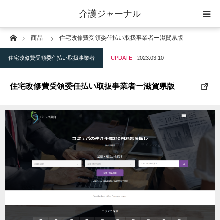
介護ジャーナル
Home
商品
住宅改修費受領委任払い取扱事業者ー滋賀県版
ケアプラン作成
住宅改修費受領委任払い取扱事業者
UPDATE
2023.03.10
訪問
住宅改修費受領委任払い取扱事業者ー滋賀県版
通所
短期入所
訪問＋通い＋宿泊
施設
地域密着型小規模施設