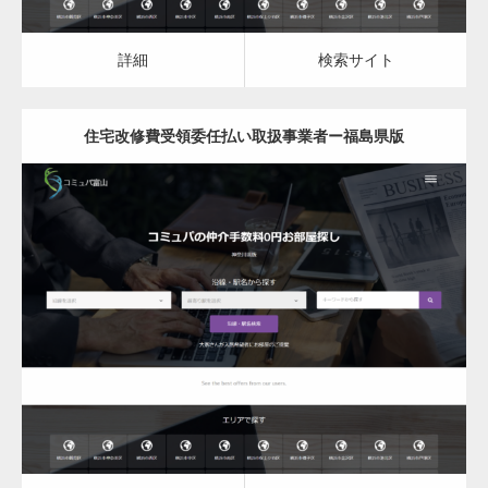
変幻自在、あらゆる業種に対応可能な新しい
カスタム投稿タイプ実…
詳細
検索サイト
住宅改修費受領委任払い取扱事業者ー福島県版
一般社団法人高齢者支援協会がコミュパ.com
のホームページを…
更新日：
2023.03.10
通常投稿
住宅改修費受領委任払い取扱事業者
詳細
検索サイト
Hello world!