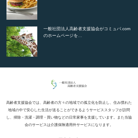
一般社団法人高齢者支援協会がコミュパ.com
のホームページを…
通常投稿
高齢者支援協会では、高齢者の方々の地域での孤立化を防止し、住み慣れた
Hello world!
地域の中で安心した生活が送ることができるようサービススタッフが訪問
し、掃除・洗濯・調理・買い物などの日常家事を支援しています。また当協
会のサービスは介護保険適用外サービスになります。