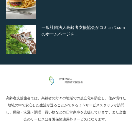
通常投稿
Hello world!
高齢者支援協会では、高齢者の方々の地域での孤立化を防止し、住み慣れた
究極的に実用性を重視した「フッターバー」
地域の中で安心した生活が送ることができるようサービススタッフが訪問
が電話予約や記事の拡…
し、掃除・洗濯・調理・買い物などの日常家事を支援しています。また当協
会のサービスは介護保険適用外サービスになります。