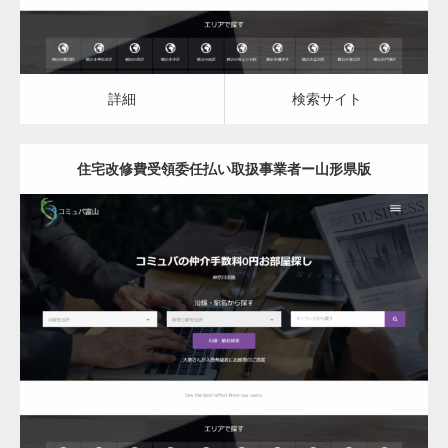
詳細
検索サイト
住宅改修費受領委任払い取扱事業者ー山形県版
更新日：
2023.03.10
住宅改修費受領委任払い取扱事業者
変幻自在、あらゆる業種に対応可能な新しい
カスタム投稿タイプ実…
詳細
検索サイト