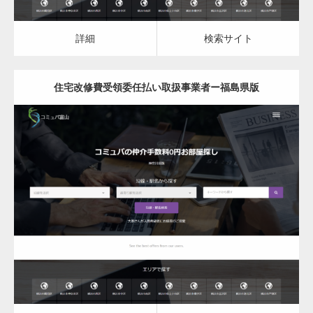
一般社団法人高齢者支援協会がコミュパ.com
のホームページを…
詳細
検索サイト
住宅改修費受領委任払い取扱事業者ー福島県版
通常投稿
更新日：
2023.03.10
Hello world!
住宅改修費受領委任払い取扱事業者
詳細
検索サイト
究極的に実用性を重視した「フッターバー」
が電話予約や記事の拡…