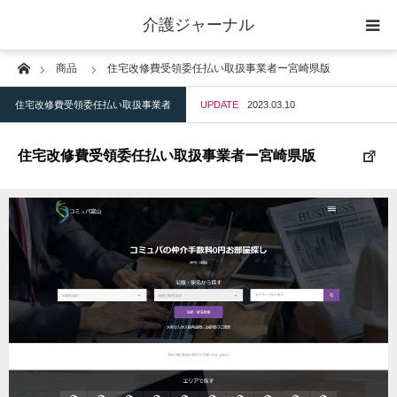
介護ジャーナル
Home
商品
住宅改修費受領委任払い取扱事業者ー宮崎県版
ケアプラン作成
住宅改修費受領委任払い取扱事業者
UPDATE
2023.03.10
訪問
住宅改修費受領委任払い取扱事業者ー宮崎県版
通所
短期入所
訪問＋通い＋宿泊
施設
地域密着型小規模施設