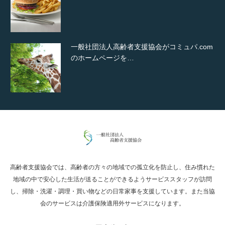
一般社団法人高齢者支援協会がコミュパ.com
のホームページを…
通常投稿
高齢者支援協会では、高齢者の方々の地域での孤立化を防止し、住み慣れた
Hello world!
地域の中で安心した生活が送ることができるようサービススタッフが訪問
し、掃除・洗濯・調理・買い物などの日常家事を支援しています。また当協
会のサービスは介護保険適用外サービスになります。