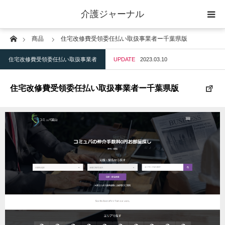
介護ジャーナル
Home
商品
住宅改修費受領委任払い取扱事業者ー千葉県版
ケアプラン作成
住宅改修費受領委任払い取扱事業者
UPDATE
2023.03.10
訪問
住宅改修費受領委任払い取扱事業者ー千葉県版
通所
短期入所
訪問＋通い＋宿泊
施設
地域密着型小規模施設