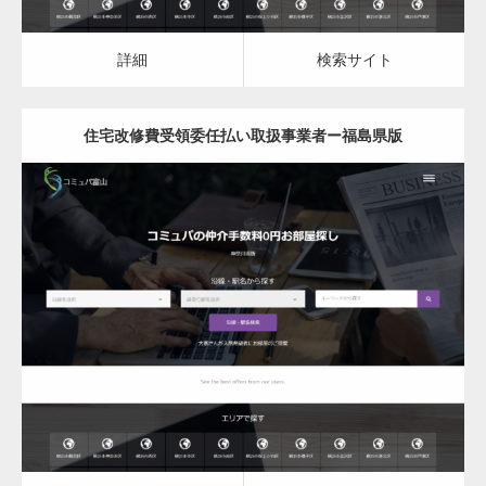
変幻自在、あらゆる業種に対応可能な新しい
カスタム投稿タイプ実…
詳細
検索サイト
住宅改修費受領委任払い取扱事業者ー福島県版
一般社団法人高齢者支援協会がコミュパ.com
のホームページを…
更新日：
2023.03.10
通常投稿
住宅改修費受領委任払い取扱事業者
詳細
検索サイト
Hello world!