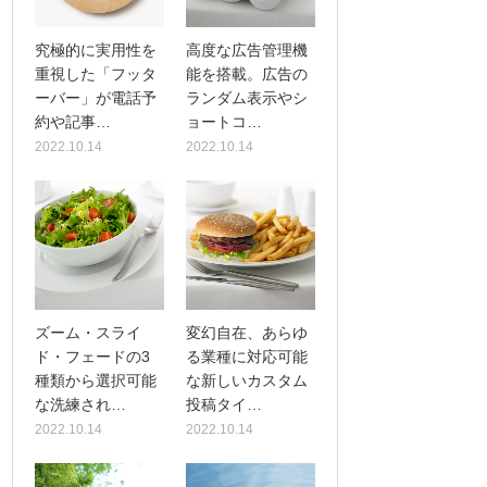
究極的に実用性を
高度な広告管理機
重視した「フッタ
能を搭載。広告の
ーバー」が電話予
ランダム表示やシ
約や記事…
ョートコ…
2022.10.14
2022.10.14
ズーム・スライ
変幻自在、あらゆ
ド・フェードの3
る業種に対応可能
種類から選択可能
な新しいカスタム
な洗練され…
投稿タイ…
2022.10.14
2022.10.14