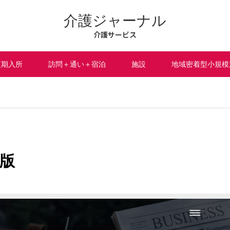
介護ジャーナル
介護サービス
短期入所
訪問＋通い＋宿泊
施設
地域密着型小規模
版