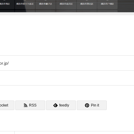
r.jp/
ocket
RSS
feedly
Pin it