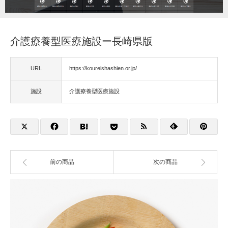
福祉用具
介護療養型医療施設ー長崎県版
住宅改修
URL
https://koureishashien.or.jp/
相談
施設
介護療養型医療施設
前の商品
次の商品