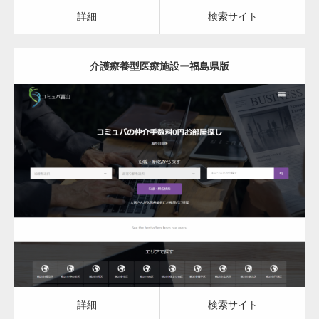
カスタム投稿タイプ実…
詳細
検索サイト
介護療養型医療施設ー福島県版
一般社団法人高齢者支援協会がコミュパ.com
のホームページを…
更新日：
2023.03.09
通常投稿
介護療養型医療施設
詳細
検索サイト
Hello world!
詳細
検索サイト