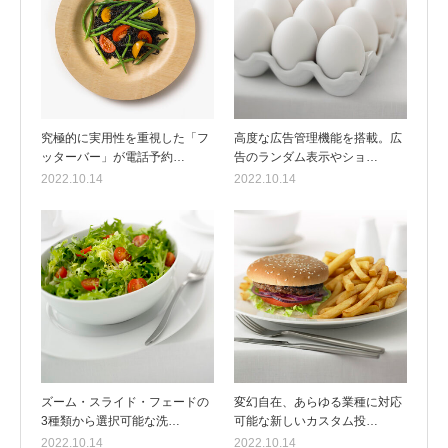
究極的に実用性を重視した「フ
高度な広告管理機能を搭載。広
ッターバー」が電話予約…
告のランダム表示やショ…
2022.10.14
2022.10.14
ズーム・スライド・フェードの
変幻自在、あらゆる業種に対応
3種類から選択可能な洗…
可能な新しいカスタム投…
2022.10.14
2022.10.14