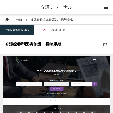
介護ジャーナル
Home
商品
介護療養型医療施設ー長崎県版
ケアプラン作成
介護療養型医療施設
UPDATE
2023.03.09
訪問
介護療養型医療施設ー長崎県版
通所
短期入所
訪問＋通い＋宿泊
施設
地域密着型小規模施設