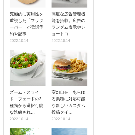
究極的に実用性を
高度な広告管理機
重視した「フッタ
能を搭載。広告の
ーバー」が電話予
ランダム表示やシ
約や記事…
ョートコ…
2022.10.14
2022.10.14
ズーム・スライ
変幻自在、あらゆ
ド・フェードの3
る業種に対応可能
種類から選択可能
な新しいカスタム
な洗練され…
投稿タイ…
2022.10.14
2022.10.14