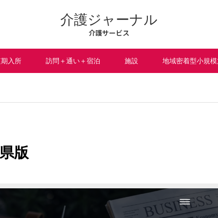
介護ジャーナル
介護サービス
短期入所
訪問＋通い＋宿泊
施設
地域密着型小規模
県版