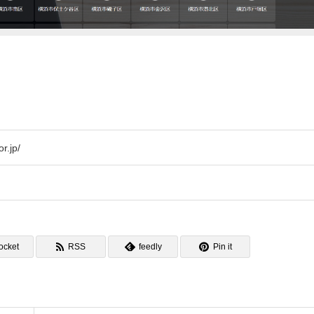
r.jp/
ocket
RSS
feedly
Pin it