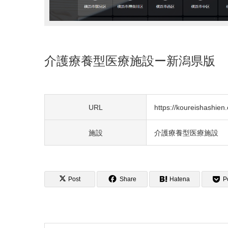
介護療養型医療施設ー新潟県版
URL
https://koureishashien.o
施設
介護療養型医療施設
Post
Share
Hatena
P