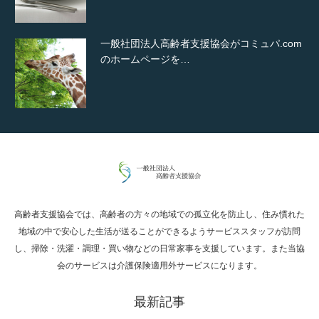
一般社団法人高齢者支援協会がコミュパ.com
のホームページを…
通常投稿
高齢者支援協会では、高齢者の方々の地域での孤立化を防止し、住み慣れた
Hello world!
地域の中で安心した生活が送ることができるようサービススタッフが訪問
し、掃除・洗濯・調理・買い物などの日常家事を支援しています。また当協
会のサービスは介護保険適用外サービスになります。
最新記事
究極的に実用性を重視した「フッターバー」