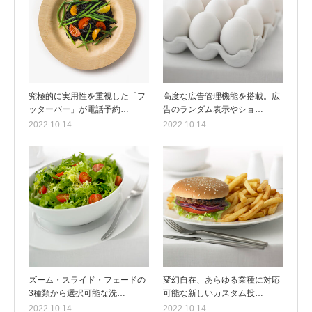
究極的に実用性を重視した「フ
高度な広告管理機能を搭載。広
ッターバー」が電話予約…
告のランダム表示やショ…
2022.10.14
2022.10.14
ズーム・スライド・フェードの
変幻自在、あらゆる業種に対応
3種類から選択可能な洗…
可能な新しいカスタム投…
2022.10.14
2022.10.14