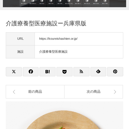
福祉用具
介護療養型医療施設ー兵庫県版
住宅改修
URL
https://koureishashien.or.jp/
相談
施設
介護療養型医療施設
前の商品
次の商品