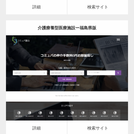
カスタム投稿タイプ実…
詳細
検索サイト
介護療養型医療施設ー福島県版
一般社団法人高齢者支援協会がコミュパ.com
のホームページを…
更新日：
2023.03.09
通常投稿
介護療養型医療施設
詳細
検索サイト
Hello world!
詳細
検索サイト