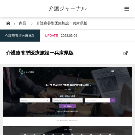
介護ジャーナル
Home
商品
介護療養型医療施設ー兵庫県版
ケアプラン作成
介護療養型医療施設
UPDATE
2023.03.09
訪問
介護療養型医療施設ー兵庫県版
通所
短期入所
訪問＋通い＋宿泊
施設
地域密着型小規模施設