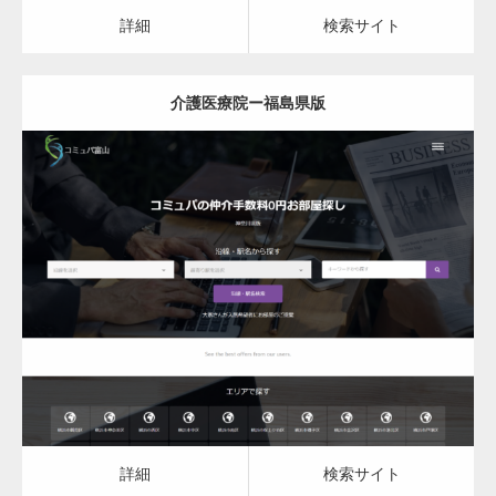
詳細
検索サイト
介護医療院ー福島県版
究極的に実用性を重視した「フッターバー」
が電話予約や記事の拡…
更新日：
2023.03.09
高度な広告管理機能を搭載。広告のランダム
介護医療院
表示やショートコード…
詳細
検索サイト
ズーム・スライド・フェードの3種類から選
択可能な洗練されたホ…
詳細
検索サイト