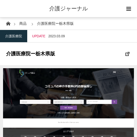
介護ジャーナル
Home
商品
介護医療院ー栃木県版
ケアプラン作成
介護医療院
UPDATE
2023.03.09
訪問
介護医療院ー栃木県版
通所
短期入所
訪問＋通い＋宿泊
施設
地域密着型小規模施設