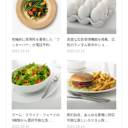
究極的に実用性を重視した「フ
高度な広告管理機能を搭載。広
ッターバー」が電話予約…
告のランダム表示やショ…
2022.10.14
2022.10.14
ズーム・スライド・フェードの
変幻自在、あらゆる業種に対応
3種類から選択可能な洗…
可能な新しいカスタム投…
2022.10.14
2022.10.14