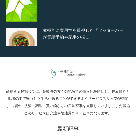
究極的に実用性を重視した「フッターバー」
が電話予約や記事の拡…
高度な広告管理機能を搭載。広告のランダム
表示やショートコード…
高齢者支援協会では、高齢者の方々の地域での孤立化を防止し、住み慣れた
ズーム・スライド・フェードの3種類から選
地域の中で安心した生活が送ることができるようサービススタッフが訪問
択可能な洗練されたホ…
し、掃除・洗濯・調理・買い物などの日常家事を支援しています。また当協
会のサービスは介護保険適用外サービスになります。
最新記事
変幻自在、あらゆる業種に対応可能な新しい