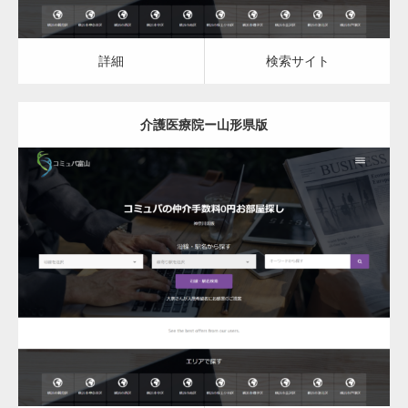
変幻自在、あらゆる業種に対応可能な新しい
詳細
検索サイト
カスタム投稿タイプ実…
介護医療院ー山形県版
一般社団法人高齢者支援協会がコミュパ.com
のホームページを…
更新日：
2023.03.09
介護医療院
通常投稿
詳細
検索サイト
Hello world!