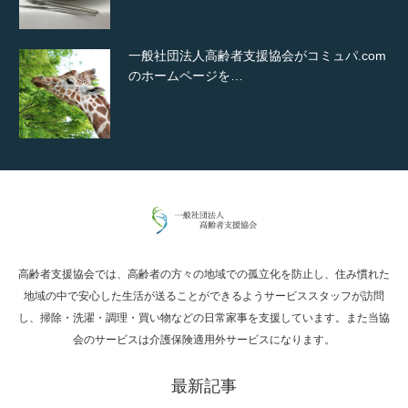
一般社団法人高齢者支援協会がコミュパ.com
のホームページを…
通常投稿
高齢者支援協会では、高齢者の方々の地域での孤立化を防止し、住み慣れた
Hello world!
地域の中で安心した生活が送ることができるようサービススタッフが訪問
し、掃除・洗濯・調理・買い物などの日常家事を支援しています。また当協
会のサービスは介護保険適用外サービスになります。
最新記事
究極的に実用性を重視した「フッターバー」