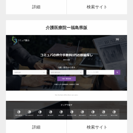
カスタム投稿タイプ実…
詳細
検索サイト
介護医療院ー福島県版
一般社団法人高齢者支援協会がコミュパ.com
のホームページを…
更新日：
2023.03.09
通常投稿
介護医療院
詳細
検索サイト
Hello world!
詳細
検索サイト