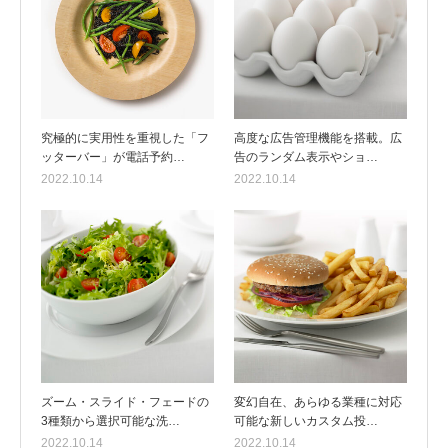
究極的に実用性を重視した「フ
高度な広告管理機能を搭載。広
ッターバー」が電話予約…
告のランダム表示やショ…
2022.10.14
2022.10.14
ズーム・スライド・フェードの
変幻自在、あらゆる業種に対応
3種類から選択可能な洗…
可能な新しいカスタム投…
2022.10.14
2022.10.14