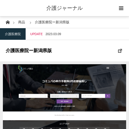
介護ジャーナル
Home
商品
介護医療院ー新潟県版
ケアプラン作成
介護医療院
UPDATE
2023.03.09
訪問
介護医療院ー新潟県版
通所
短期入所
訪問＋通い＋宿泊
施設
地域密着型小規模施設