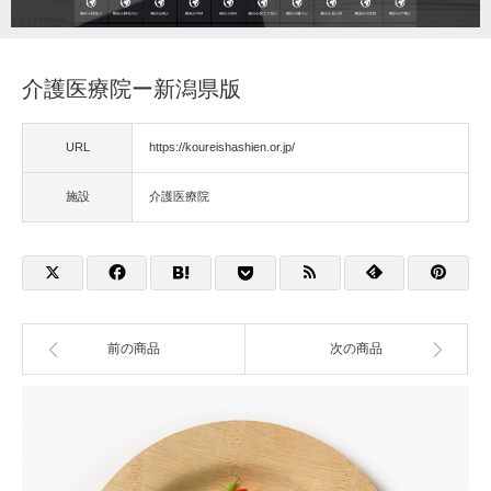
福祉用具
介護医療院ー新潟県版
住宅改修
URL
https://koureishashien.or.jp/
相談
施設
介護医療院
前の商品
次の商品