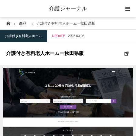
介護ジャーナル
Home
商品
介護付き有料老人ホームー秋田県版
ケアプラン作成
介護付き有料老人ホーム
UPDATE
2023.03.08
訪問
介護付き有料老人ホームー秋田県版
通所
短期入所
訪問＋通い＋宿泊
施設
地域密着型小規模施設