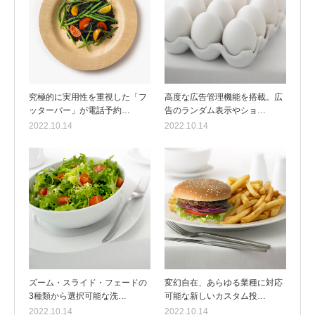
究極的に実用性を重視した「フ
高度な広告管理機能を搭載。広
ッターバー」が電話予約…
告のランダム表示やショ…
2022.10.14
2022.10.14
ズーム・スライド・フェードの
変幻自在、あらゆる業種に対応
3種類から選択可能な洗…
可能な新しいカスタム投…
2022.10.14
2022.10.14