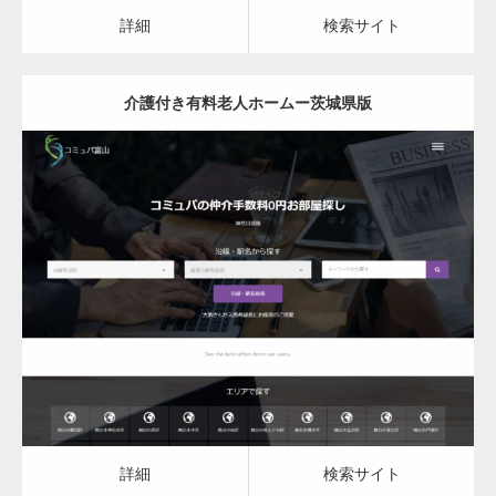
カスタム投稿タイプ実…
詳細
検索サイト
介護付き有料老人ホームー茨城県版
一般社団法人高齢者支援協会がコミュパ.com
のホームページを…
更新日：
2023.03.08
通常投稿
介護付き有料老人ホーム
詳細
検索サイト
Hello world!
詳細
検索サイト