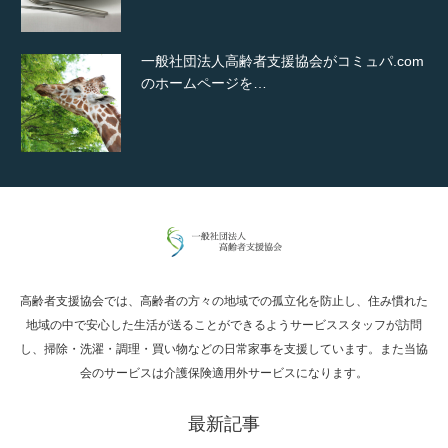
一般社団法人高齢者支援協会がコミュパ.com
のホームページを…
通常投稿
高齢者支援協会では、高齢者の方々の地域での孤立化を防止し、住み慣れた
Hello world!
地域の中で安心した生活が送ることができるようサービススタッフが訪問
し、掃除・洗濯・調理・買い物などの日常家事を支援しています。また当協
会のサービスは介護保険適用外サービスになります。
最新記事
究極的に実用性を重視した「フッターバー」