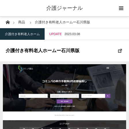
介護ジャーナル
Home
商品
介護付き有料老人ホームー石川県版
ケアプラン作成
介護付き有料老人ホーム
UPDATE
2023.03.08
訪問
介護付き有料老人ホームー石川県版
通所
短期入所
訪問＋通い＋宿泊
施設
地域密着型小規模施設