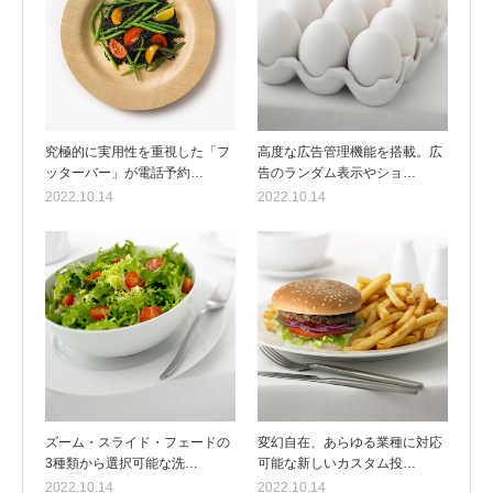
究極的に実用性を重視した「フ
高度な広告管理機能を搭載。広
ッターバー」が電話予約…
告のランダム表示やショ…
2022.10.14
2022.10.14
ズーム・スライド・フェードの
変幻自在、あらゆる業種に対応
3種類から選択可能な洗…
可能な新しいカスタム投…
2022.10.14
2022.10.14