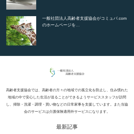
一般社団法人高齢者支援協会がコミュパ.com
のホームページを…
通常投稿
高齢者支援協会では、高齢者の方々の地域での孤立化を防止し、住み慣れた
Hello world!
地域の中で安心した生活が送ることができるようサービススタッフが訪問
し、掃除・洗濯・調理・買い物などの日常家事を支援しています。また当協
会のサービスは介護保険適用外サービスになります。
最新記事
究極的に実用性を重視した「フッターバー」