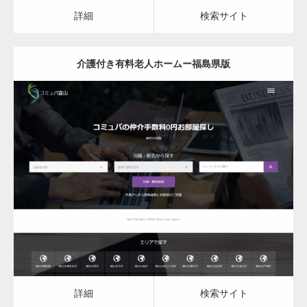
カスタム投稿タイプ実…
詳細
検索サイト
介護付き有料老人ホームー福島県版
一般社団法人高齢者支援協会がコミュパ.com
のホームページを…
更新日：
2023.03.08
通常投稿
介護付き有料老人ホーム
詳細
検索サイト
Hello world!
詳細
検索サイト