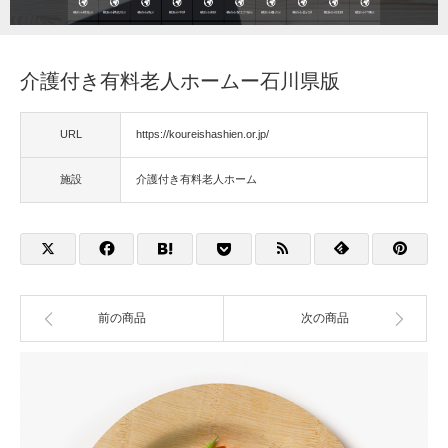
福祉用具
介護付き有料老人ホームー石川県版
住宅改修
URL
https://koureishashien.or.jp/
相談
施設
介護付き有料老人ホーム
前の商品
次の商品