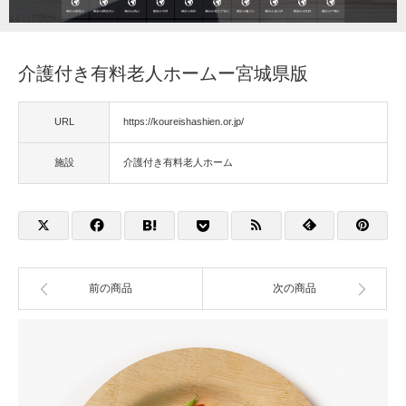
福祉用具
介護付き有料老人ホームー宮城県版
住宅改修
URL
https://koureishashien.or.jp/
相談
施設
介護付き有料老人ホーム
前の商品
次の商品