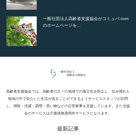
一般社団法人高齢者支援協会がコミュパ.com
のホームページを…
通常投稿
高齢者支援協会では、高齢者の方々の地域での孤立化を防止し、住み慣れた
Hello world!
地域の中で安心した生活が送ることができるようサービススタッフが訪問
し、掃除・洗濯・調理・買い物などの日常家事を支援しています。また当協
会のサービスは介護保険適用外サービスになります。
最新記事
究極的に実用性を重視した「フッターバー」