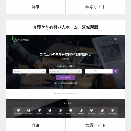
カスタム投稿タイプ実…
詳細
検索サイト
介護付き有料老人ホームー茨城県版
一般社団法人高齢者支援協会がコミュパ.com
のホームページを…
更新日：
2023.03.08
通常投稿
介護付き有料老人ホーム
詳細
検索サイト
Hello world!
詳細
検索サイト