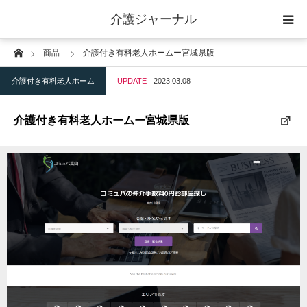
介護ジャーナル
Home
商品
介護付き有料老人ホームー宮城県版
ケアプラン作成
介護付き有料老人ホーム
UPDATE
2023.03.08
訪問
介護付き有料老人ホームー宮城県版
通所
短期入所
訪問＋通い＋宿泊
施設
地域密着型小規模施設