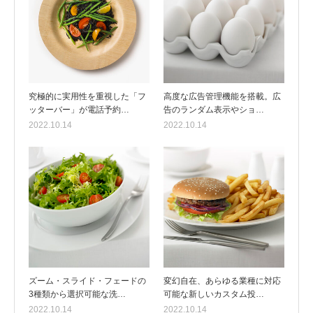
究極的に実用性を重視した「フ
高度な広告管理機能を搭載。広
ッターバー」が電話予約…
告のランダム表示やショ…
2022.10.14
2022.10.14
ズーム・スライド・フェードの
変幻自在、あらゆる業種に対応
3種類から選択可能な洗…
可能な新しいカスタム投…
2022.10.14
2022.10.14