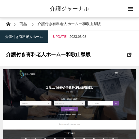
介護ジャーナル
Home
商品
介護付き有料老人ホームー和歌山県版
ケアプラン作成
介護付き有料老人ホーム
UPDATE
2023.03.08
訪問
介護付き有料老人ホームー和歌山県版
通所
短期入所
訪問＋通い＋宿泊
施設
地域密着型小規模施設