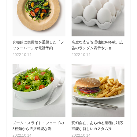
究極的に実用性を重視した「フ
高度な広告管理機能を搭載。広
ッターバー」が電話予約…
告のランダム表示やショ…
2022.10.14
2022.10.14
ズーム・スライド・フェードの
変幻自在、あらゆる業種に対応
3種類から選択可能な洗…
可能な新しいカスタム投…
2022.10.14
2022.10.14