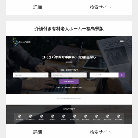
カスタム投稿タイプ実…
詳細
検索サイト
介護付き有料老人ホームー福島県版
一般社団法人高齢者支援協会がコミュパ.com
のホームページを…
更新日：
2023.03.08
通常投稿
介護付き有料老人ホーム
詳細
検索サイト
Hello world!
詳細
検索サイト