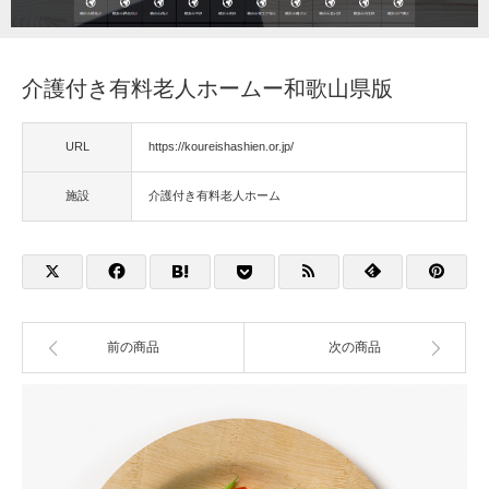
福祉用具
介護付き有料老人ホームー和歌山県版
住宅改修
URL
https://koureishashien.or.jp/
相談
施設
介護付き有料老人ホーム
前の商品
次の商品