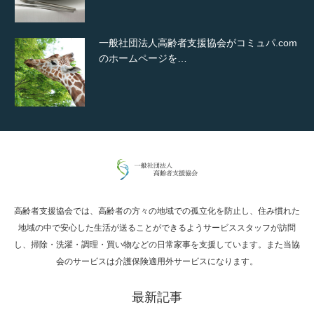
一般社団法人高齢者支援協会がコミュパ.com
のホームページを…
通常投稿
高齢者支援協会では、高齢者の方々の地域での孤立化を防止し、住み慣れた
Hello world!
地域の中で安心した生活が送ることができるようサービススタッフが訪問
し、掃除・洗濯・調理・買い物などの日常家事を支援しています。また当協
会のサービスは介護保険適用外サービスになります。
最新記事
究極的に実用性を重視した「フッターバー」