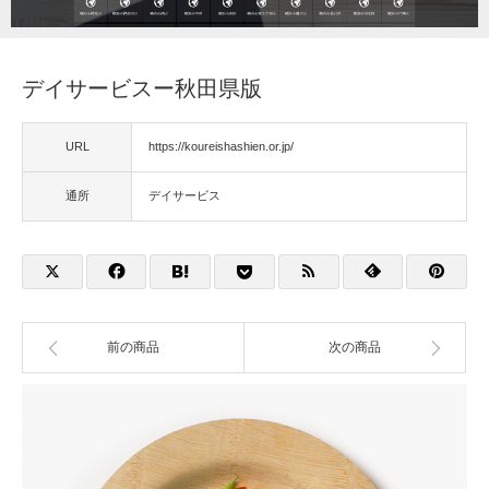
福祉用具
デイサービスー秋田県版
住宅改修
URL
https://koureishashien.or.jp/
相談
通所
デイサービス
前の商品
次の商品