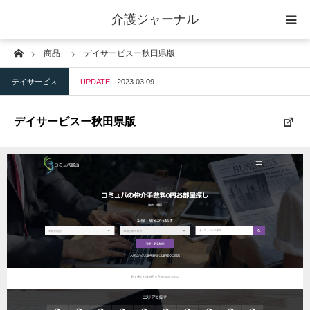
介護ジャーナル
Home
商品
デイサービスー秋田県版
ケアプラン作成
デイサービス
UPDATE
2023.03.09
訪問
デイサービスー秋田県版
通所
短期入所
訪問＋通い＋宿泊
施設
地域密着型小規模施設