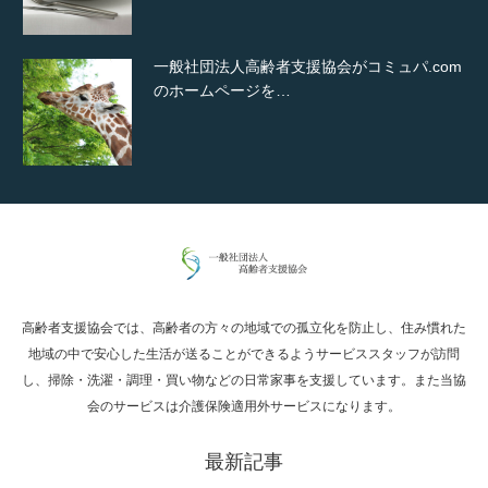
一般社団法人高齢者支援協会がコミュパ.com
のホームページを…
通常投稿
高齢者支援協会では、高齢者の方々の地域での孤立化を防止し、住み慣れた
Hello world!
地域の中で安心した生活が送ることができるようサービススタッフが訪問
し、掃除・洗濯・調理・買い物などの日常家事を支援しています。また当協
会のサービスは介護保険適用外サービスになります。
最新記事
究極的に実用性を重視した「フッターバー」