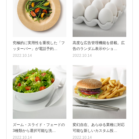
究極的に実用性を重視した「フ
高度な広告管理機能を搭載。広
ッターバー」が電話予約…
告のランダム表示やショ…
2022.10.14
2022.10.14
ズーム・スライド・フェードの
変幻自在、あらゆる業種に対応
3種類から選択可能な洗…
可能な新しいカスタム投…
2022.10.14
2022.10.14