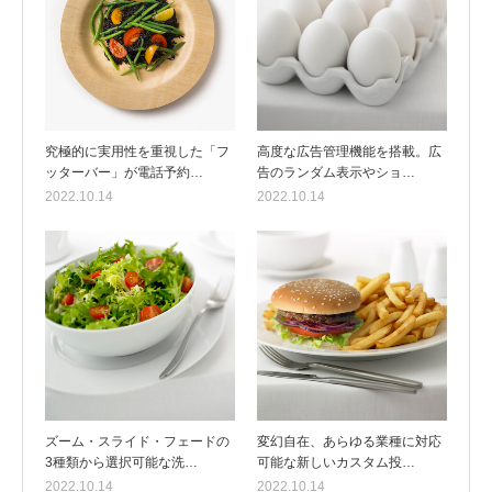
究極的に実用性を重視した「フ
高度な広告管理機能を搭載。広
ッターバー」が電話予約…
告のランダム表示やショ…
2022.10.14
2022.10.14
ズーム・スライド・フェードの
変幻自在、あらゆる業種に対応
3種類から選択可能な洗…
可能な新しいカスタム投…
2022.10.14
2022.10.14