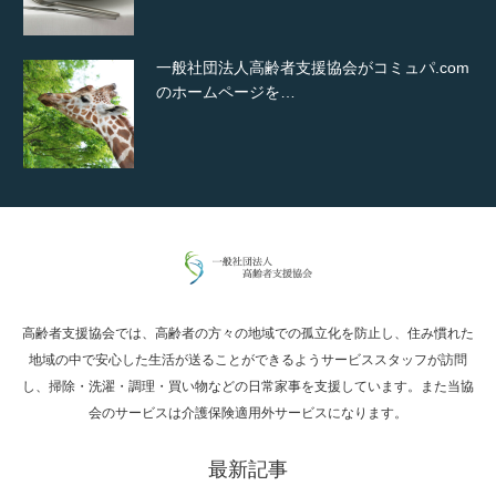
一般社団法人高齢者支援協会がコミュパ.com
のホームページを…
通常投稿
高齢者支援協会では、高齢者の方々の地域での孤立化を防止し、住み慣れた
Hello world!
地域の中で安心した生活が送ることができるようサービススタッフが訪問
し、掃除・洗濯・調理・買い物などの日常家事を支援しています。また当協
会のサービスは介護保険適用外サービスになります。
最新記事
究極的に実用性を重視した「フッターバー」