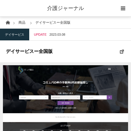
介護ジャーナル
Home
商品
デイサービスー全国版
ケアプラン作成
デイサービス
UPDATE
2023.03.08
訪問
デイサービスー全国版
通所
短期入所
訪問＋通い＋宿泊
施設
地域密着型小規模施設