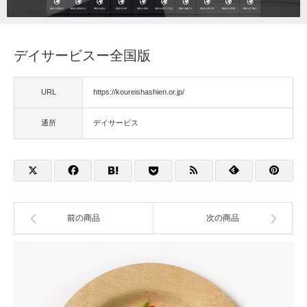
福祉用具
デイサービスー全国版
住宅改修
URL
https://koureishashien.or.jp/
相談
通所
デイサービス
前の商品
次の商品