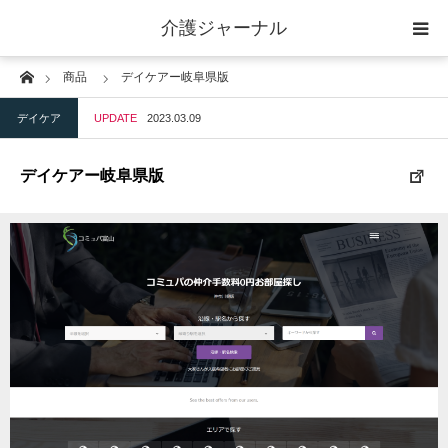
介護ジャーナル
Home
商品
デイケアー岐阜県版
ケアプラン作成
デイケア
UPDATE
2023.03.09
訪問
デイケアー岐阜県版
通所
短期入所
訪問＋通い＋宿泊
施設
地域密着型小規模施設