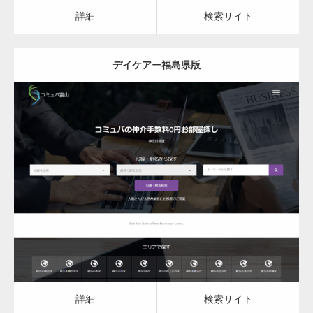
カスタム投稿タイプ実…
詳細
検索サイト
デイケアー福島県版
一般社団法人高齢者支援協会がコミュパ.com
のホームページを…
更新日：
2023.03.09
通常投稿
デイケア
詳細
検索サイト
Hello world!
詳細
検索サイト