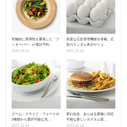
究極的に実用性を重視した「フ
高度な広告管理機能を搭載。広
ッターバー」が電話予約…
告のランダム表示やショ…
2022.10.14
2022.10.14
ズーム・スライド・フェードの
変幻自在、あらゆる業種に対応
3種類から選択可能な洗…
可能な新しいカスタム投…
2022.10.14
2022.10.14