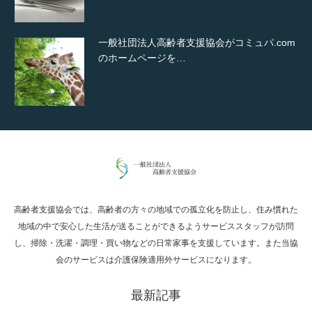
一般社団法人高齢者支援協会がコミュパ.com
のホームページを…
通常投稿
高齢者支援協会では、高齢者の方々の地域での孤立化を防止し、住み慣れた
Hello world!
地域の中で安心した生活が送ることができるようサービススタッフが訪問
し、掃除・洗濯・調理・買い物などの日常家事を支援しています。また当協
会のサービスは介護保険適用外サービスになります。
最新記事
究極的に実用性を重視した「フッターバー」