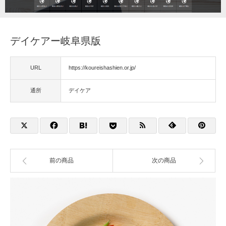
福祉用具
デイケアー岐阜県版
住宅改修
URL
https://koureishashien.or.jp/
相談
通所
デイケア
前の商品
次の商品