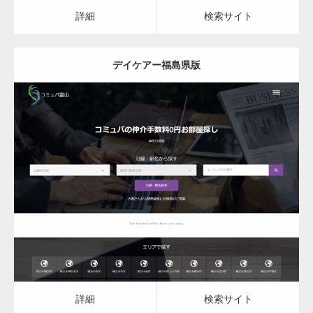
カスタム投稿タイプ実…
詳細
検索サイト
デイケアー福島県版
一般社団法人高齢者支援協会がコミュパ.com
のホームページを…
更新日：
2023.03.09
通常投稿
デイケア
詳細
検索サイト
Hello world!
詳細
検索サイト