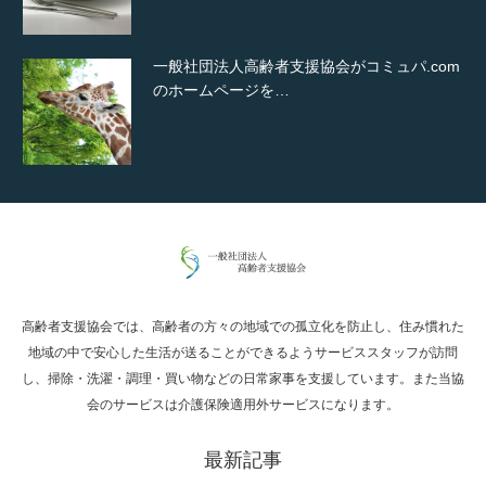
一般社団法人高齢者支援協会がコミュパ.com
のホームページを…
通常投稿
高齢者支援協会では、高齢者の方々の地域での孤立化を防止し、住み慣れた
Hello world!
地域の中で安心した生活が送ることができるようサービススタッフが訪問
し、掃除・洗濯・調理・買い物などの日常家事を支援しています。また当協
会のサービスは介護保険適用外サービスになります。
最新記事
究極的に実用性を重視した「フッターバー」