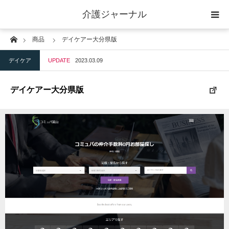
介護ジャーナル
Home
商品
デイケアー大分県版
ケアプラン作成
デイケア
UPDATE
2023.03.09
訪問
デイケアー大分県版
通所
短期入所
訪問＋通い＋宿泊
施設
地域密着型小規模施設