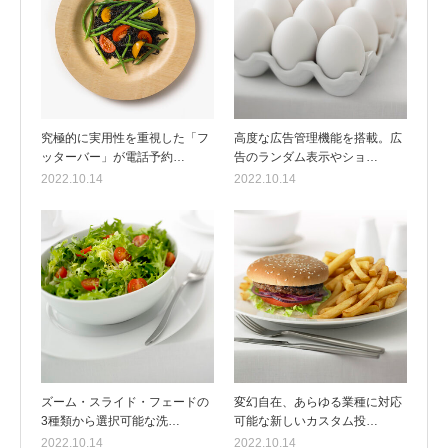
究極的に実用性を重視した「フ
高度な広告管理機能を搭載。広
ッターバー」が電話予約…
告のランダム表示やショ…
2022.10.14
2022.10.14
ズーム・スライド・フェードの
変幻自在、あらゆる業種に対応
3種類から選択可能な洗…
可能な新しいカスタム投…
2022.10.14
2022.10.14