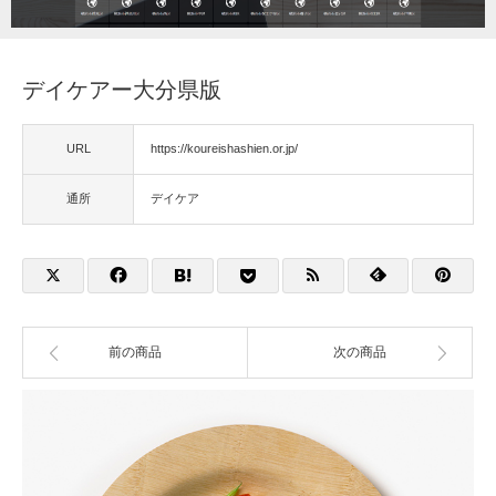
福祉用具
デイケアー大分県版
住宅改修
URL
https://koureishashien.or.jp/
相談
通所
デイケア
前の商品
次の商品