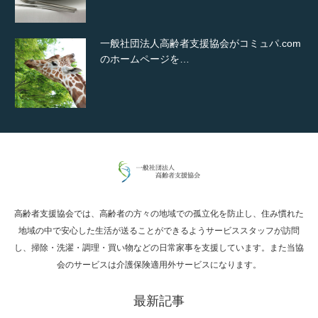
一般社団法人高齢者支援協会がコミュパ.com
のホームページを…
通常投稿
高齢者支援協会では、高齢者の方々の地域での孤立化を防止し、住み慣れた
Hello world!
地域の中で安心した生活が送ることができるようサービススタッフが訪問
し、掃除・洗濯・調理・買い物などの日常家事を支援しています。また当協
会のサービスは介護保険適用外サービスになります。
最新記事
究極的に実用性を重視した「フッターバー」