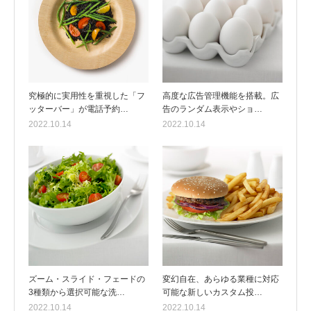
究極的に実用性を重視した「フ
高度な広告管理機能を搭載。広
ッターバー」が電話予約…
告のランダム表示やショ…
2022.10.14
2022.10.14
ズーム・スライド・フェードの
変幻自在、あらゆる業種に対応
3種類から選択可能な洗…
可能な新しいカスタム投…
2022.10.14
2022.10.14