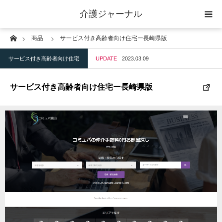
介護ジャーナル
Home
商品
サービス付き高齢者向け住宅ー長崎県版
ケアプラン作成
サービス付き高齢者向け住宅
UPDATE
2023.03.09
訪問
サービス付き高齢者向け住宅ー長崎県版
通所
短期入所
訪問＋通い＋宿泊
施設
地域密着型小規模施設