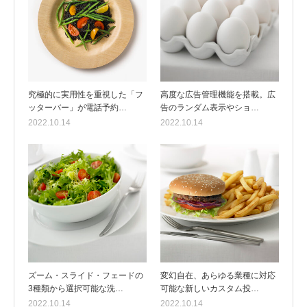
究極的に実用性を重視した「フ
高度な広告管理機能を搭載。広
ッターバー」が電話予約…
告のランダム表示やショ…
2022.10.14
2022.10.14
ズーム・スライド・フェードの
変幻自在、あらゆる業種に対応
3種類から選択可能な洗…
可能な新しいカスタム投…
2022.10.14
2022.10.14