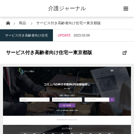
介護ジャーナル
Home
商品
サービス付き高齢者向け住宅ー東京都版
ケアプラン作成
サービス付き高齢者向け住宅
UPDATE
2023.03.09
訪問
サービス付き高齢者向け住宅ー東京都版
通所
短期入所
訪問＋通い＋宿泊
施設
地域密着型小規模施設