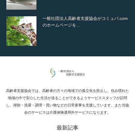
一般社団法人高齢者支援協会がコミュパ.com
のホームページを…
通常投稿
高齢者支援協会では、高齢者の方々の地域での孤立化を防止し、住み慣れた
Hello world!
地域の中で安心した生活が送ることができるようサービススタッフが訪問
し、掃除・洗濯・調理・買い物などの日常家事を支援しています。また当協
会のサービスは介護保険適用外サービスになります。
最新記事
究極的に実用性を重視した「フッターバー」