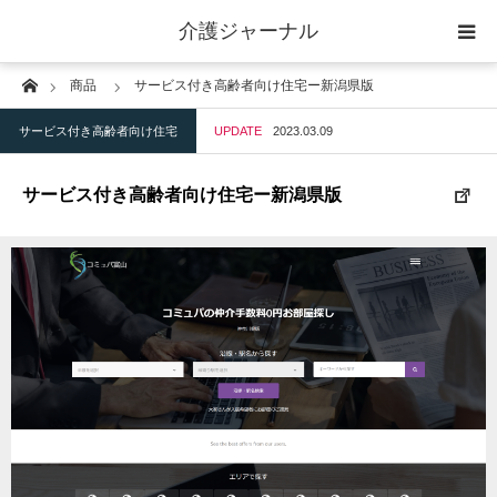
介護ジャーナル
Home
商品
サービス付き高齢者向け住宅ー新潟県版
ケアプラン作成
サービス付き高齢者向け住宅
UPDATE
2023.03.09
訪問
サービス付き高齢者向け住宅ー新潟県版
通所
短期入所
訪問＋通い＋宿泊
施設
地域密着型小規模施設