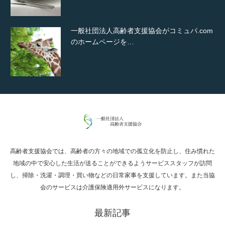
一般社団法人高齢者支援協会がコミュパ.com
のホームページを…
通常投稿
高齢者支援協会では、高齢者の方々の地域での孤立化を防止し、住み慣れた
Hello world!
地域の中で安心した生活が送ることができるようサービススタッフが訪問
し、掃除・洗濯・調理・買い物などの日常家事を支援しています。また当協
会のサービスは介護保険適用外サービスになります。
最新記事
究極的に実用性を重視した「フッターバー」