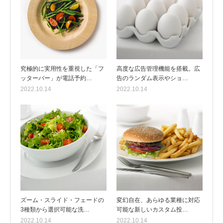
究極的に実用性を重視した「フ
高度な広告管理機能を搭載。広
ッターバー」が電話予約…
告のランダム表示やショ…
2022.10.14
2022.10.14
ズーム・スライド・フェードの
変幻自在、あらゆる業種に対応
3種類から選択可能な洗…
可能な新しいカスタム投…
2022.10.14
2022.10.14