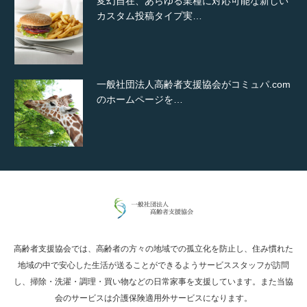
変幻自在、あらゆる業種に対応可能な新しい
カスタム投稿タイプ実…
一般社団法人高齢者支援協会がコミュパ.com
のホームページを…
通常投稿
高齢者支援協会では、高齢者の方々の地域での孤立化を防止し、住み慣れた
Hello world!
地域の中で安心した生活が送ることができるようサービススタッフが訪問
し、掃除・洗濯・調理・買い物などの日常家事を支援しています。また当協
会のサービスは介護保険適用外サービスになります。