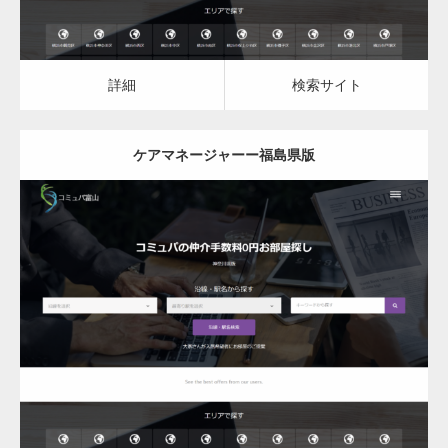
変幻自在、あらゆる業種に対応可能な新しい
カスタム投稿タイプ実…
詳細
検索サイト
ケアマネージャーー福島県版
一般社団法人高齢者支援協会がコミュパ.com
のホームページを…
更新日：
2023.03.10
通常投稿
ケアマネージャー
ケアマネージャー
詳細
検索サイト
Hello world!