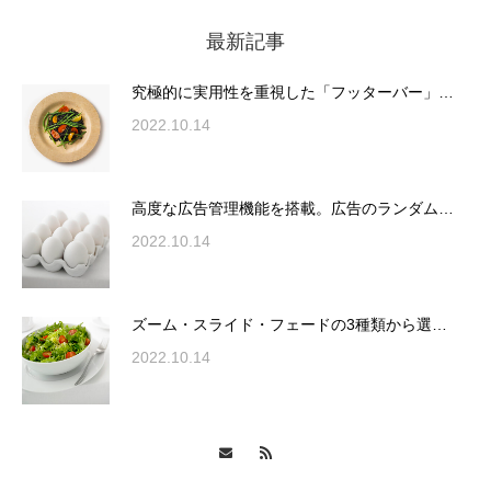
最新記事
究極的に実用性を重視した「フッターバー」
が電話予約や記事の拡…
究極的に実用性を重視した「フッターバー」…
2022.10.14
高度な広告管理機能を搭載。広告のランダム
表示やショートコード…
高度な広告管理機能を搭載。広告のランダム…
2022.10.14
ズーム・スライド・フェードの3種類から選
ズーム・スライド・フェードの3種類から選…
択可能な洗練されたホ…
2022.10.14
変幻自在、あらゆる業種に対応可能な新しい
カスタム投稿タイプ実…