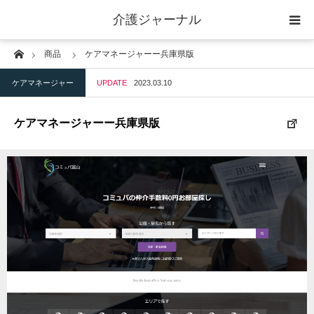
介護ジャーナル
Home
商品
ケアマネージャーー兵庫県版
ケアプラン作成
ケアマネージャー
UPDATE
2023.03.10
訪問
ケアマネージャーー兵庫県版
通所
短期入所
訪問＋通い＋宿泊
施設
地域密着型小規模施設