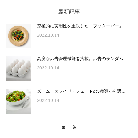
最新記事
究極的に実用性を重視した「フッターバー」
が電話予約や記事の拡…
究極的に実用性を重視した「フッターバー」…
2022.10.14
高度な広告管理機能を搭載。広告のランダム
表示やショートコード…
高度な広告管理機能を搭載。広告のランダム…
2022.10.14
ズーム・スライド・フェードの3種類から選
ズーム・スライド・フェードの3種類から選…
択可能な洗練されたホ…
2022.10.14
変幻自在、あらゆる業種に対応可能な新しい
カスタム投稿タイプ実…