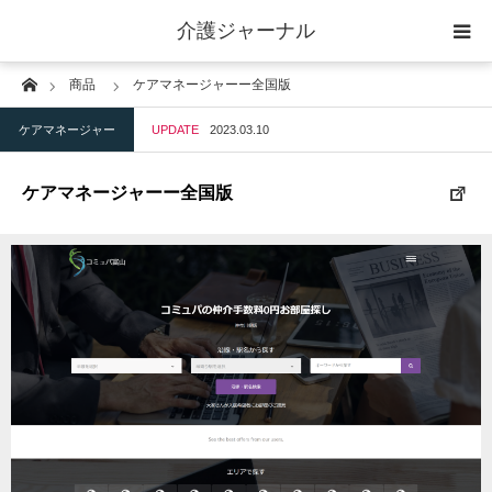
介護ジャーナル
Home
商品
ケアマネージャーー全国版
ケアプラン作成
ケアマネージャー
UPDATE
2023.03.10
訪問
ケアマネージャーー全国版
通所
短期入所
訪問＋通い＋宿泊
施設
地域密着型小規模施設