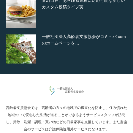
変幻自在、あらゆる業種に対応可能な新しい
カスタム投稿タイプ実…
一般社団法人高齢者支援協会がコミュパ.com
のホームページを…
通常投稿
高齢者支援協会では、高齢者の方々の地域での孤立化を防止し、住み慣れた
Hello world!
地域の中で安心した生活が送ることができるようサービススタッフが訪問
し、掃除・洗濯・調理・買い物などの日常家事を支援しています。また当協
会のサービスは介護保険適用外サービスになります。