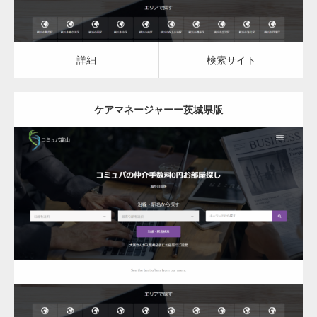
変幻自在、あらゆる業種に対応可能な新しい
カスタム投稿タイプ実…
詳細
検索サイト
ケアマネージャーー茨城県版
一般社団法人高齢者支援協会がコミュパ.com
のホームページを…
更新日：
2023.03.10
通常投稿
ケアマネージャー
ケアマネージャー
詳細
検索サイト
Hello world!