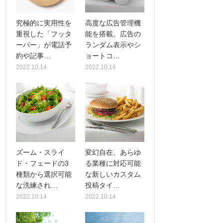
究極的に実用性を
高度な広告管理機
重視した「フッタ
能を搭載。広告の
ーバー」が電話予
ランダム表示やシ
約や記事…
ョートコ…
2022.10.14
2022.10.14
ズーム・スライ
変幻自在、あらゆ
ド・フェードの3
る業種に対応可能
種類から選択可能
な新しいカスタム
な洗練され…
投稿タイ…
2022.10.14
2022.10.14