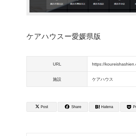
ケアハウスー愛媛県版
URL
https://koureishashien.o
施設
ケアハウス
Post
Share
Hatena
P