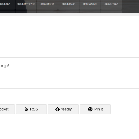
r.jp/
ocket
RSS
feedly
Pin it