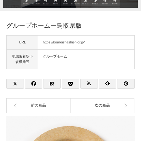
福祉用具
グループホームー鳥取県版
住宅改修
URL
https://koureishashien.or.jp/
相談
地域密着型小
グループホーム
規模施設
前の商品
次の商品