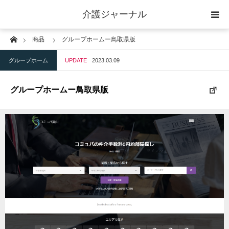
介護ジャーナル
Home
商品
グループホームー鳥取県版
ケアプラン作成
グループホーム
UPDATE
2023.03.09
訪問
グループホームー鳥取県版
通所
短期入所
訪問＋通い＋宿泊
施設
地域密着型小規模施設