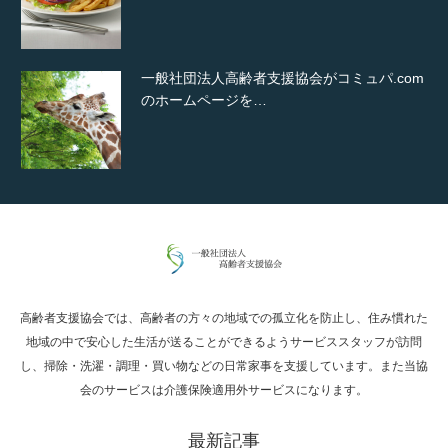
一般社団法人高齢者支援協会がコミュパ.com
のホームページを…
通常投稿
高齢者支援協会では、高齢者の方々の地域での孤立化を防止し、住み慣れた
Hello world!
地域の中で安心した生活が送ることができるようサービススタッフが訪問
し、掃除・洗濯・調理・買い物などの日常家事を支援しています。また当協
会のサービスは介護保険適用外サービスになります。
最新記事
究極的に実用性を重視した「フッターバー」