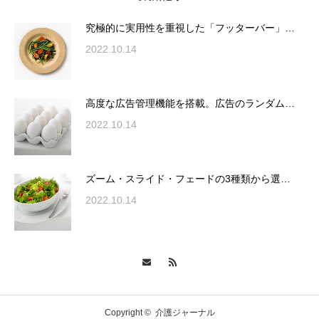
が電話予約や記事の拡…
究極的に実用性を重視した「フッターバー」…
2022.10.14
高度な広告管理機能を搭載。広告のランダム
表示やショートコード…
高度な広告管理機能を搭載。広告のランダム…
2022.10.14
ズーム・スライド・フェードの3種類から選
ズーム・スライド・フェードの3種類から選…
択可能な洗練されたホ…
2022.10.14
変幻自在、あらゆる業種に対応可能な新しい
カスタム投稿タイプ実…
Copyright ©
介護ジャーナル