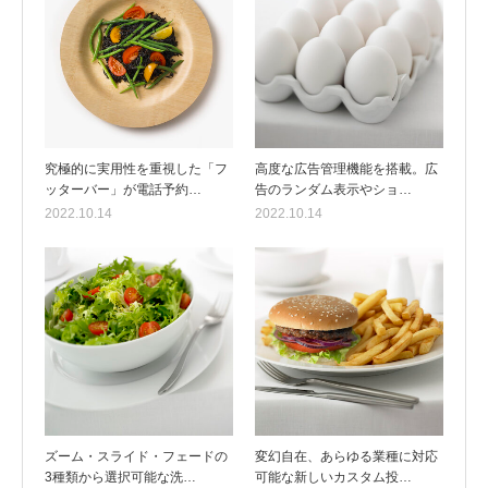
究極的に実用性を重視した「フ
高度な広告管理機能を搭載。広
ッターバー」が電話予約…
告のランダム表示やショ…
2022.10.14
2022.10.14
ズーム・スライド・フェードの
変幻自在、あらゆる業種に対応
3種類から選択可能な洗…
可能な新しいカスタム投…