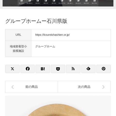
福祉用具
グループホームー石川県版
住宅改修
URL
https://koureishashien.or.jp/
相談
地域密着型小
グループホーム
規模施設
前の商品
次の商品