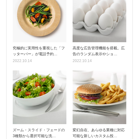
究極的に実用性を重視した「フ
高度な広告管理機能を搭載。広
ッターバー」が電話予約…
告のランダム表示やショ…
2022.10.14
2022.10.14
ズーム・スライド・フェードの
変幻自在、あらゆる業種に対応
3種類から選択可能な洗…
可能な新しいカスタム投…