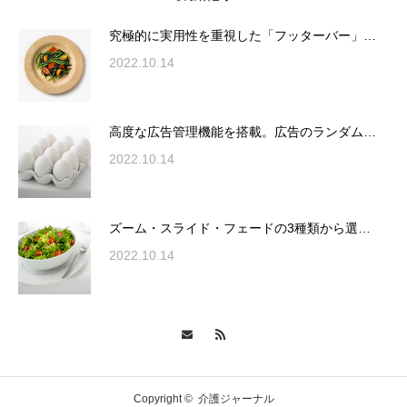
が電話予約や記事の拡…
究極的に実用性を重視した「フッターバー」…
2022.10.14
高度な広告管理機能を搭載。広告のランダム
表示やショートコード…
高度な広告管理機能を搭載。広告のランダム…
2022.10.14
ズーム・スライド・フェードの3種類から選
ズーム・スライド・フェードの3種類から選…
択可能な洗練されたホ…
2022.10.14
変幻自在、あらゆる業種に対応可能な新しい
カスタム投稿タイプ実…
Copyright ©
介護ジャーナル