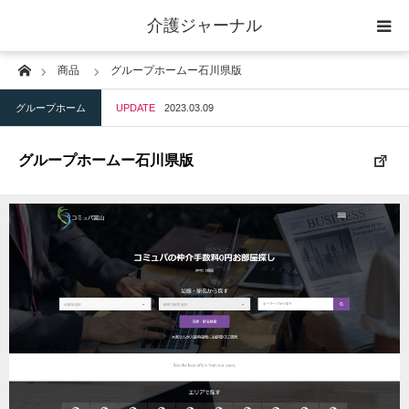
介護ジャーナル
Home
商品
グループホームー石川県版
ケアプラン作成
グループホーム
UPDATE
2023.03.09
訪問
グループホームー石川県版
通所
短期入所
訪問＋通い＋宿泊
施設
地域密着型小規模施設