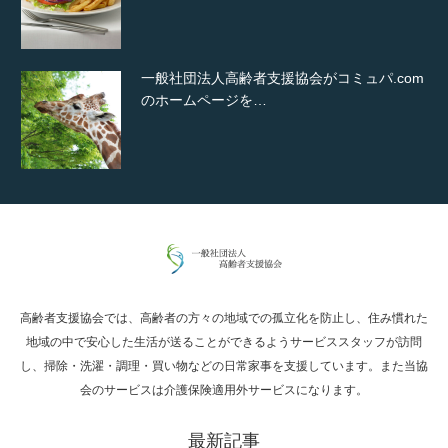
一般社団法人高齢者支援協会がコミュパ.com
のホームページを…
通常投稿
高齢者支援協会では、高齢者の方々の地域での孤立化を防止し、住み慣れた
Hello world!
地域の中で安心した生活が送ることができるようサービススタッフが訪問
し、掃除・洗濯・調理・買い物などの日常家事を支援しています。また当協
会のサービスは介護保険適用外サービスになります。
最新記事
究極的に実用性を重視した「フッターバー」