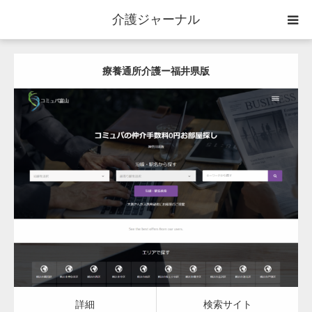
介護ジャーナル
ケアプラン作成
療養通所介護ー福井県版
訪問
通所
更新日：
2023.03.09
短期入所
詳細
検索サイト
訪問＋通い＋宿泊
施設
地域密着型小規模施設
詳細
検索サイト