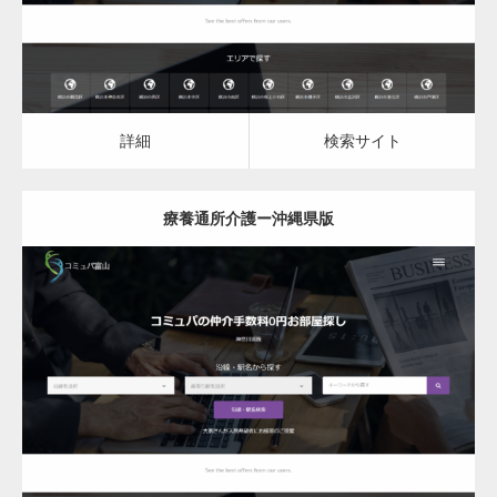
が電話予約や記事の拡…
高度な広告管理機能を搭載。広告のランダム
表示やショートコード…
詳細
検索サイト
療養通所介護ー沖縄県版
ズーム・スライド・フェードの3種類から選
択可能な洗練されたホ…
更新日：
2023.03.09
変幻自在、あらゆる業種に対応可能な新しい
カスタム投稿タイプ実…
詳細
検索サイト