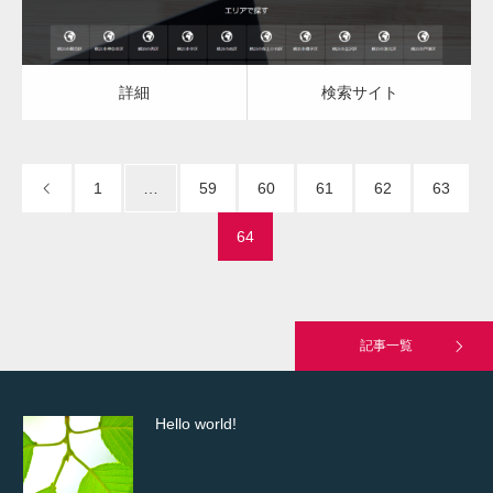
一般社団法人高齢者支援協会がコミュパ.com
のホームページを…
詳細
検索サイト
通常投稿
1
…
59
60
61
62
63
64
Hello world!
記事一覧
究極的に実用性を重視した「フッターバー」
が電話予約や記事の拡…