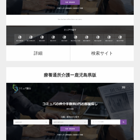
詳細
検索サイト
一般社団法人高齢者支援協会がコミュパ.com
のホームページを…
詳細
検索サイト
通常投稿
療養通所介護ー鹿児島県版
Hello world!
更新日：
2023.03.09
詳細
検索サイト
究極的に実用性を重視した「フッターバー」