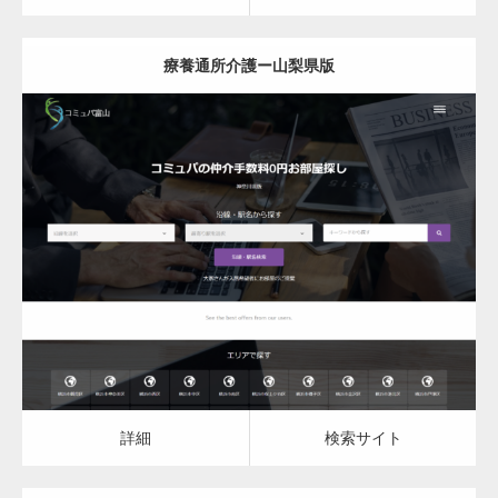
福祉用具
療養通所介護ー山梨県版
住宅改修
相談
更新日：
2023.03.09
詳細
検索サイト
詳細
検索サイト