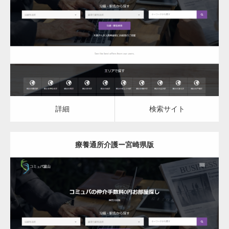
更新日：
2023.03.09
詳細
検索サイト
詳細
検索サイト
療養通所介護ー宮崎県版
変幻自在、あらゆる業種に対応可能な新しい
カスタム投稿タイプ実…
更新日：
2023.03.09